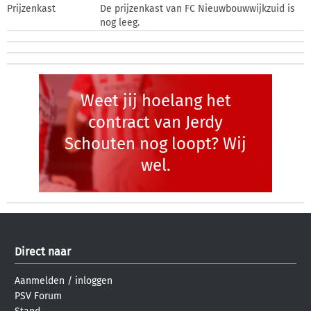
Prijzenkast
De prijzenkast van FC Nieuwbouwwijkzuid is
nog leeg.
Weet jij hoelang het
contract van Jerdy
Schouten nog loopt? Wij
wel.
Direct naar
Aanmelden
/
inloggen
PSV Forum