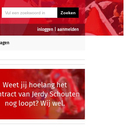
inloggen
|
aanmelden
dagen
Weet jij hoelang het
ntract van Jerdy Schouten
nog loopt? Wij wel.