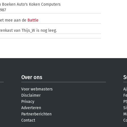
n Boeken Auto's Koken Computers
1987
iet mee aan de
Battle
zenkast van Thijs_W is nog leeg.
Over ons
S
Voor webmasters
Aj
Disclaimer
F
Privacy
PS
Adverteren
S
Partnerberichten
M
Contact
C