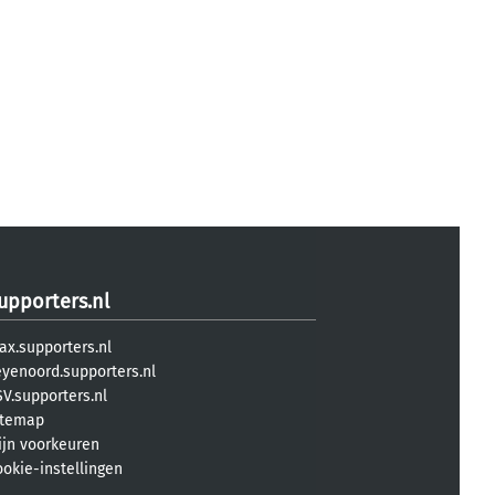
upporters.nl
ax.supporters.nl
eyenoord.supporters.nl
V.supporters.nl
itemap
ijn voorkeuren
ookie-instellingen