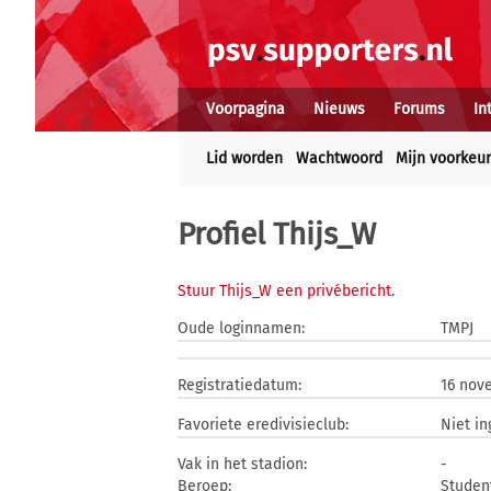
Voorpagina
Nieuws
Forums
In
Lid worden
Wachtwoord
Mijn voorkeu
Profiel Thijs_W
Stuur Thijs_W een privébericht
.
Oude loginnamen:
TMPJ
Registratiedatum:
16 nov
Favoriete eredivisieclub:
Niet in
Vak in het stadion:
-
Beroep:
Studen