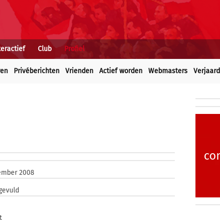
teractief
Club
Profiel
ren
Privéberichten
Vrienden
Actief worden
Webmasters
Verjaar
co
ember 2008
gevuld
t