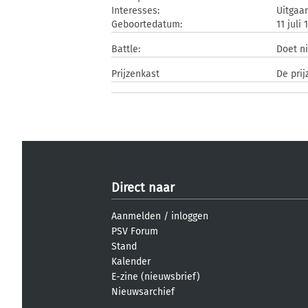
Interesses:
Uitgaa
Geboortedatum:
11 juli 
Battle:
Doet n
Prijzenkast
De prij
Direct naar
Aanmelden
/
inloggen
PSV Forum
Stand
Kalender
E-zine (nieuwsbrief)
Nieuwsarchief