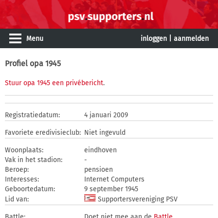
Menu
inloggen
|
aanmelden
Profiel opa 1945
Stuur opa 1945 een privébericht
.
Registratiedatum:
4 januari 2009
Favoriete eredivisieclub:
Niet ingevuld
Woonplaats:
eindhoven
Vak in het stadion:
-
Beroep:
pensioen
Interesses:
Internet Computers
Geboortedatum:
9 september 1945
Lid van:
Supportersvereniging PSV
Battle:
Doet niet mee aan de
Battle