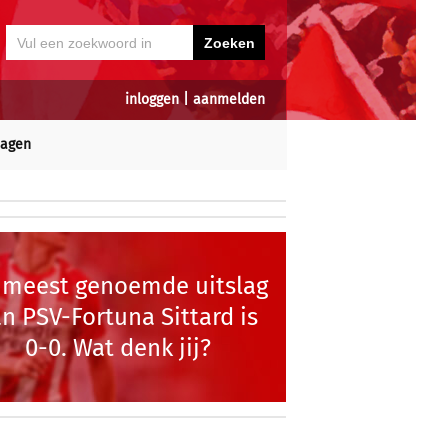
inloggen
|
aanmelden
dagen
 meest genoemde uitslag
n PSV-Fortuna Sittard is
0-0. Wat denk jij?