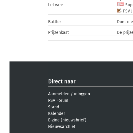
Lid van:
Supp
PSV J
Battle:
Doet ni
Prijzenkast
De prijz
Direct naar
Aanmelden
/
inloggen
PSV Forum
Stand
Kalender
E-zine (nieuwsbrief)
Nieuwsarchief