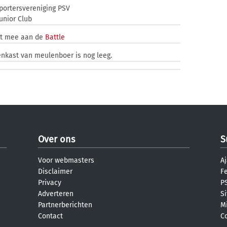
ortersvereniging PSV
unior Club
et mee aan de
Battle
enkast van meulenboer is nog leeg.
Over ons
S
Voor webmasters
Aj
Disclaimer
F
Privacy
PS
Adverteren
S
Partnerberichten
M
Contact
C