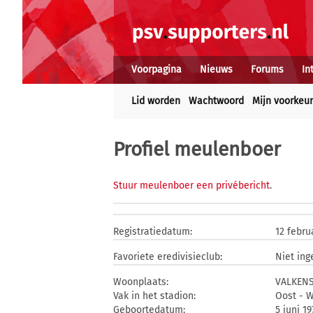
Voorpagina
Nieuws
Forums
In
Lid worden
Wachtwoord
Mijn voorkeu
Profiel meulenboer
Stuur meulenboer een privébericht
.
Registratiedatum:
12 febru
Favoriete eredivisieclub:
Niet ing
Woonplaats:
VALKEN
Vak in het stadion:
Oost - 
Geboortedatum:
5 juni 19