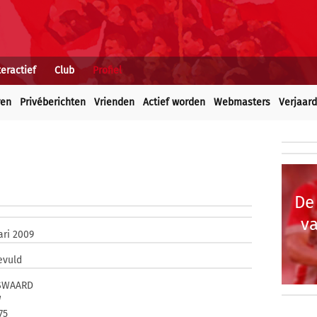
teractief
Club
Profiel
ren
Privéberichten
Vrienden
Actief worden
Webmasters
Verjaar
De
va
ari 2009
evuld
SWAARD
W
75