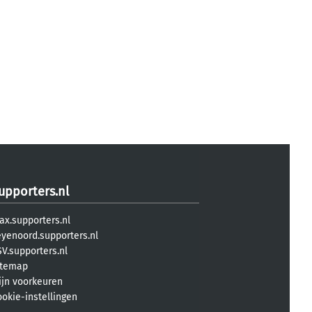
upporters.nl
ax.supporters.nl
eyenoord.supporters.nl
V.supporters.nl
itemap
ijn voorkeuren
ookie-instellingen