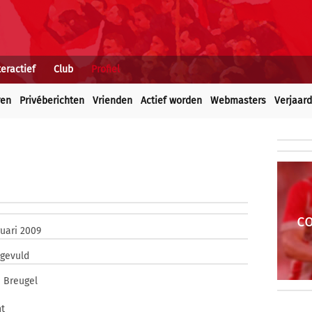
teractief
Club
Profiel
ren
Privéberichten
Vrienden
Actief worden
Webmasters
Verjaar
c
ruari 2009
ngevuld
 Breugel
t