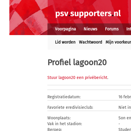
Voorpagina
Nieuws
Forums
In
Lid worden
Wachtwoord
Mijn voorkeu
Profiel lagoon20
Stuur lagoon20 een privébericht
.
Registratiedatum:
16 feb
Favoriete eredivisieclub:
Niet i
Woonplaats:
Son en
Vak in het stadion:
-
Beroep:
Studen