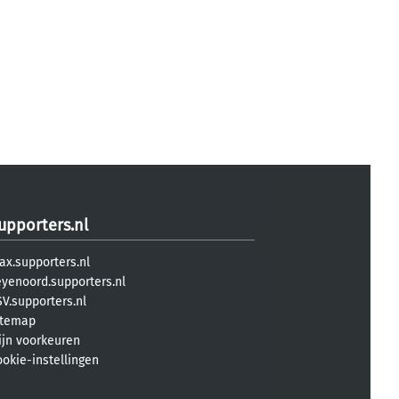
upporters.nl
ax.supporters.nl
eyenoord.supporters.nl
V.supporters.nl
itemap
ijn voorkeuren
ookie-instellingen