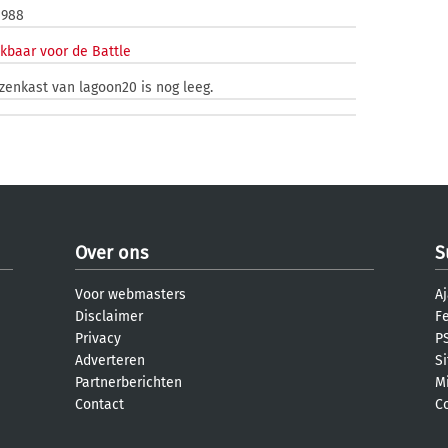
1988
kbaar voor de Battle
jzenkast van lagoon20 is nog leeg.
Over ons
S
Voor webmasters
Aj
Disclaimer
F
Privacy
PS
Adverteren
S
Partnerberichten
M
Contact
C