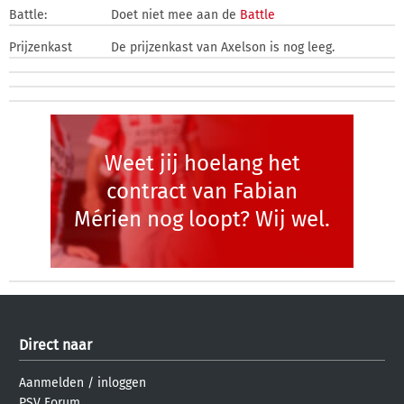
Battle:
Doet niet mee aan de
Battle
Prijzenkast
De prijzenkast van Axelson is nog leeg.
Weet jij hoelang het
contract van Fabian
Mérien nog loopt? Wij wel.
Direct naar
Aanmelden
/
inloggen
PSV Forum