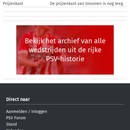
Prijzenkast
De prijzenkast van toivonen is nog leeg.
Bekijk het archief van alle
wedstrijden uit de rijke
PSV-historie
Direct naar
Aanmelden
/
inloggen
PSV Forum
Stand