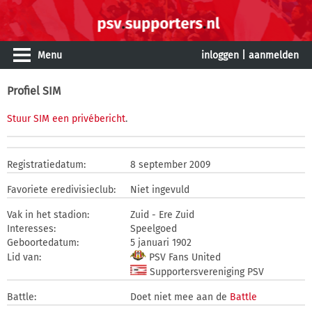
Menu
inloggen
|
aanmelden
Profiel SIM
Stuur SIM een privébericht
.
Registratiedatum:
8 september 2009
Favoriete eredivisieclub:
Niet ingevuld
Vak in het stadion:
Zuid - Ere Zuid
Interesses:
Speelgoed
Geboortedatum:
5 januari 1902
Lid van:
PSV Fans United
Supportersvereniging PSV
Battle:
Doet niet mee aan de
Battle