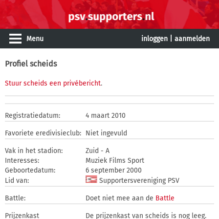
Menu
inloggen
|
aanmelden
Profiel scheids
Stuur scheids een privébericht
.
Registratiedatum:
4 maart 2010
Favoriete eredivisieclub:
Niet ingevuld
Vak in het stadion:
Zuid - A
Interesses:
Muziek Films Sport
Geboortedatum:
6 september 2000
Lid van:
Supportersvereniging PSV
Battle:
Doet niet mee aan de
Battle
Prijzenkast
De prijzenkast van scheids is nog leeg.