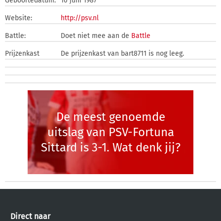
Geboortedatum:
10 juni 1987
Website:
http://psv.nl
Battle:
Doet niet mee aan de
Battle
Prijzenkast
De prijzenkast van bart8711 is nog leeg.
De meest genoemde
uitslag van PSV-Fortuna
Sittard is 3-1. Wat denk jij?
Direct naar