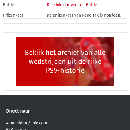
Battle:
Beschikbaar voor de Battle
Prijzenkast
De prijzenkast van Rene Tak is nog leeg.
Bekijk het archief van alle
wedstrijden uit de rijke
PSV-historie
Direct naar
Aanmelden
/
inloggen
PSV Forum