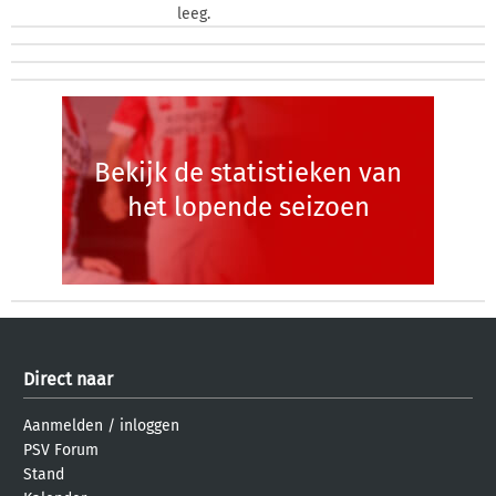
leeg.
Bekijk de statistieken van
het lopende seizoen
Direct naar
Aanmelden
/
inloggen
PSV Forum
Stand