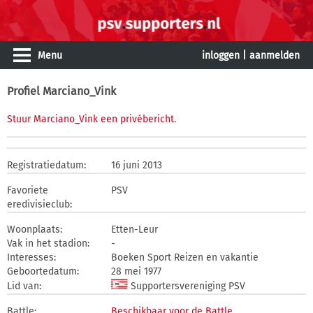
Menu
inloggen
|
aanmelden
Profiel Marciano_Vink
Stuur Marciano_Vink een privébericht
.
Registratiedatum:
16 juni 2013
Favoriete
PSV
eredivisieclub:
Woonplaats:
Etten-Leur
Vak in het stadion:
-
Interesses:
Boeken Sport Reizen en vakantie
Geboortedatum:
28 mei 1977
Lid van:
Supportersvereniging PSV
Battle:
Beschikbaar voor de Battle