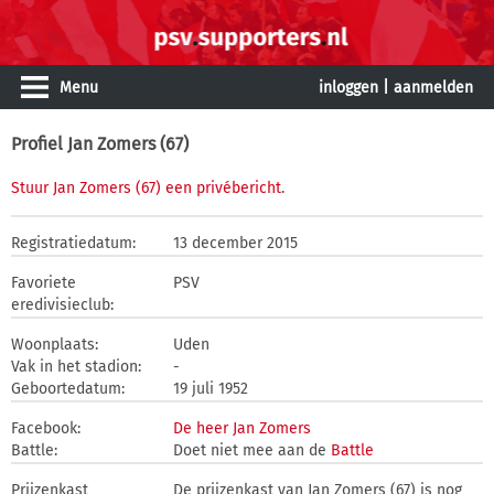
Menu
inloggen
|
aanmelden
Profiel Jan Zomers (67)
Stuur Jan Zomers (67) een privébericht
.
Registratiedatum:
13 december 2015
Favoriete
PSV
eredivisieclub:
Woonplaats:
Uden
Vak in het stadion:
-
Geboortedatum:
19 juli 1952
Facebook:
De heer Jan Zomers
Battle:
Doet niet mee aan de
Battle
Prijzenkast
De prijzenkast van Jan Zomers (67) is nog