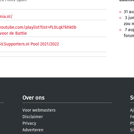
31 au
mia.nl/
3 jun
zou 
youtube.com/playlist?list=PL0LqkTkhk0b
7 aug
voor de Battle
foru
V.Supporters.nl Pool 2021/2022
Over ons
S
Voor webmasters
Aj
Disclaimer
F
Privacy
PS
Adverteren
S