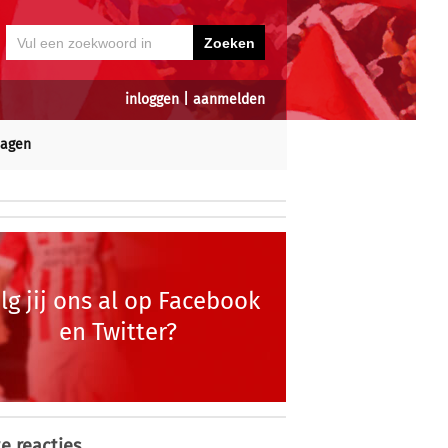
inloggen
|
aanmelden
dagen
lg jij ons al op Facebook
en Twitter?
e reacties