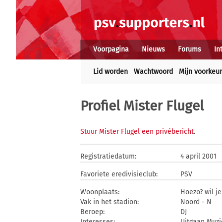
Voorpagina
Nieuws
Forums
In
Lid worden
Wachtwoord
Mijn voorkeu
Profiel Mister Flugel
Stuur Mister Flugel een privébericht
.
Registratiedatum:
4 april 2001
Favoriete eredivisieclub:
PSV
Woonplaats:
Hoezo? wil j
Vak in het stadion:
Noord - N
Beroep:
DJ
Interesses:
Uitgaan Muzi