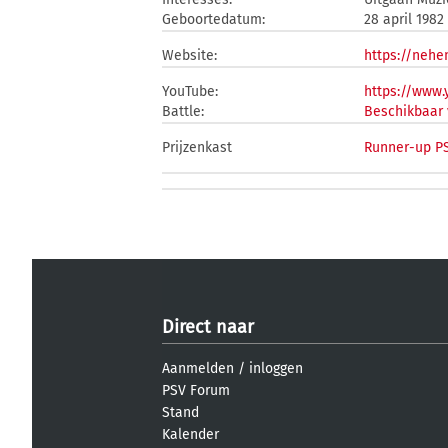
Geboortedatum:
28 april 1982
Website:
https://nehe
YouTube:
https://www.
Battle:
Beschikbaar 
Prijzenkast
Runner-up PS
Direct naar
Aanmelden
/
inloggen
PSV Forum
Stand
Kalender