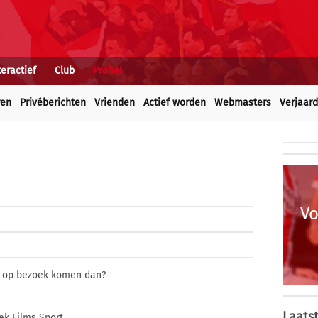
teractief
Club
Profiel
ren
Privéberichten
Vrienden
Actief worden
Webmasters
Verjaar
Vo
e op bezoek komen dan?
Laatst
ek Films Sport