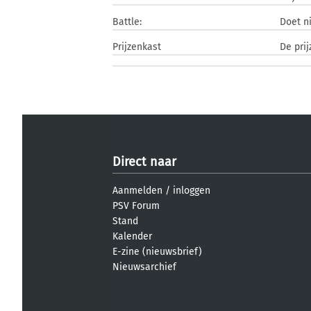
Battle:
Doet n
Prijzenkast
De pri
Direct naar
Aanmelden
/
inloggen
PSV Forum
Stand
Kalender
E-zine (nieuwsbrief)
Nieuwsarchief