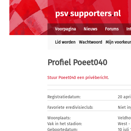
Voorpagina
Nieuws
Forums
In
Lid worden
Wachtwoord
Mijn voorkeu
Profiel Poeet040
Stuur Poeet040 een privébericht
.
Registratiedatum:
20 apri
Favoriete eredivisieclub:
Niet i
Woonplaats:
Veldho
Vak in het stadion:
West - 
Geboortedatum:
10 juli