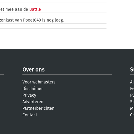
iet mee aan de
Battle
jzenkast van Poeet040 is nog leeg.
Over ons
S
Voor webmasters
Aj
Disclaimer
F
Privacy
PS
Adverteren
S
Partnerberichten
M
Contact
C