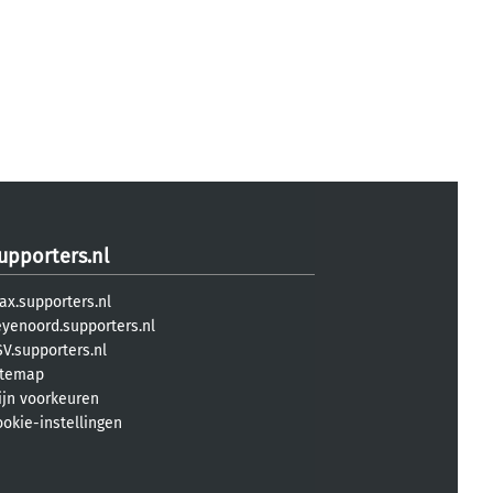
upporters.nl
ax.supporters.nl
eyenoord.supporters.nl
V.supporters.nl
itemap
ijn voorkeuren
ookie-instellingen