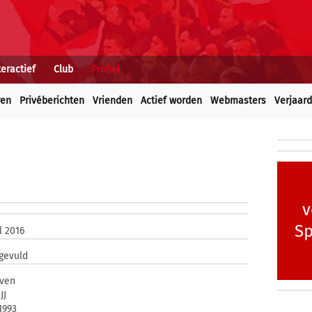
teractief
Club
Profiel
ren
Privéberichten
Vrienden
Actief worden
Webmasters
Verjaar
v
Sp
l 2016
ngevuld
ven
JJ
 1993