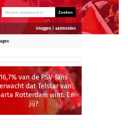
inloggen
|
aanmelden
dagen
16,7% van de PSV-fans
erwacht dat Telstar van
arta Rotterdam wint. En
jij?