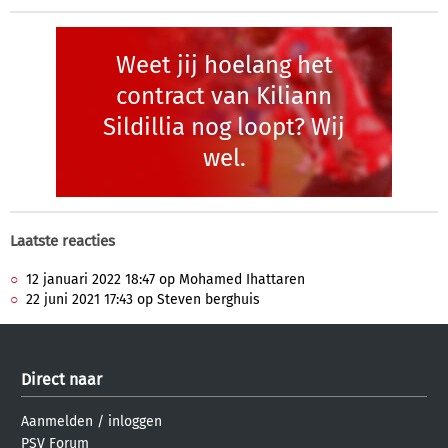
Weet jij hoelang het
contract van Kiliann
Sildillia nog loopt? Wij
wel.
Laatste reacties
12 januari 2022 18:47 op Mohamed Ihattaren
22 juni 2021 17:43 op Steven berghuis
Direct naar
Aanmelden
/
inloggen
PSV Forum