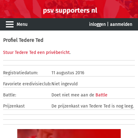
Menu
inloggen
|
aanmelden
Profiel Tedere Ted
Stuur Tedere Ted een privébericht
.
Registratiedatum:
11 augustus 2016
Favoriete eredivisieclub:
Niet ingevuld
Battle:
Doet niet mee aan de
Battle
Prijzenkast
De prijzenkast van Tedere Ted is nog leeg.