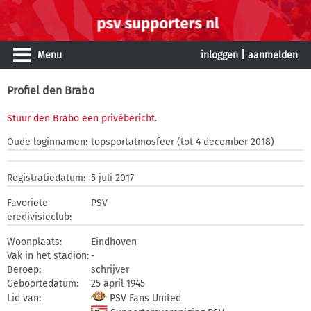
Menu
inloggen
|
aanmelden
Profiel den Brabo
Stuur den Brabo een privébericht
.
Oude loginnamen:
topsportatmosfeer (tot 4 december 2018)
Registratiedatum:
5 juli 2017
Favoriete
PSV
eredivisieclub:
Woonplaats:
Eindhoven
Vak in het stadion:
-
Beroep:
schrijver
Geboortedatum:
25 april 1945
Lid van:
PSV Fans United