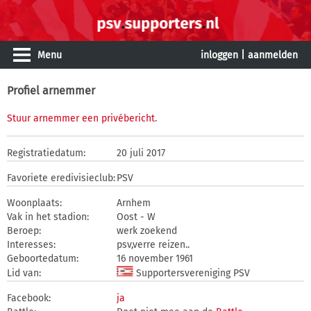
Menu
inloggen
|
aanmelden
Profiel arnemmer
Stuur arnemmer een privébericht
.
Registratiedatum:
20 juli 2017
Favoriete eredivisieclub:
PSV
Woonplaats:
Arnhem
Vak in het stadion:
Oost - W
Beroep:
werk zoekend
Interesses:
psv,verre reizen..
Geboortedatum:
16 november 1961
Lid van:
Supportersvereniging PSV
Facebook:
ja