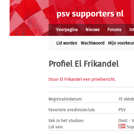
Voorpagina
Nieuws
Forums
In
Lid worden
Wachtwoord
Mijn voorkeu
Profiel El Frikandel
Stuur El Frikandel een privébericht
.
Registratiedatum:
15 okto
Favoriete eredivisieclub:
PSV
Vak in het stadion:
Oost - V
Lid van:
Supp