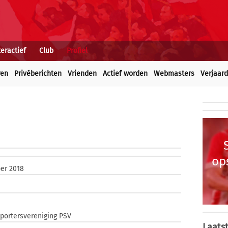
teractief
Club
Profiel
ren
Privéberichten
Vrienden
Actief worden
Webmasters
Verjaar
op
ber 2018
ortersvereniging PSV
Laatst