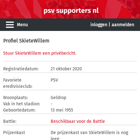
Menu
inloggen
|
aanmelden
Profiel SkieteWillem
Stuur SkieteWillem een privébericht
.
Registratiedatum:
21 oktober 2020
Favoriete
PSV
eredivisieclub:
Woonplaats:
Geldrop
Vak in het stadion:
-
Geboortedatum:
13 mei 1955
Battle:
Beschikbaar voor de Battle
Prijzenkast
De prijzenkast van SkieteWillem is nog
leeg.