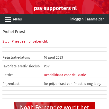
Menu
inloggen
|
aanmelden
Profiel Priest
Stuur Priest een privébericht
.
Registratiedatum:
16 april 2023
Favoriete eredivisieclub:
PSV
Battle:
Beschikbaar voor de Battle
Prijzenkast
De prijzenkast van Priest is nog leeg.
Noah Fernandez wordt het