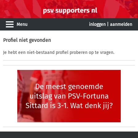
Menu
inloggen
|
aanmelden
Profiel niet gevonden
Je hebt een niet-bestaand profiel proberen op te vragen.
De meest genoemde
uitslag van PSV-Fortuna
Sittard is 3-1. Wat denk jij?