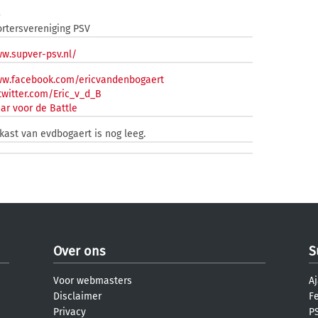
3
rtersvereniging PSV
ww.supver-psv.nl/
ww.facebook.com/ericvandenbogaert
twitter.com/Eric_v_d_B
ar voor de Battle
kast van evdbogaert is nog leeg.
Over ons
S
Voor webmasters
Aj
Disclaimer
F
Privacy
PS