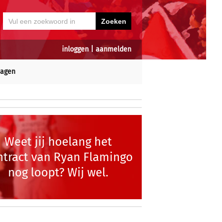
inloggen
|
aanmelden
dagen
Weet jij hoelang het
ntract van Ryan Flamingo
nog loopt? Wij wel.