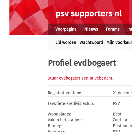
Voorpagina
Nieuws
Forums
In
Lid worden
Wachtwoord
Mijn voorkeu
Profiel evdbogaert
Stuur evdbogaert een privébericht
.
Registratiedatum:
21 decemb
Favoriete eredivisieclub:
PSV
Woonplaats:
Best
Vak in het stadion:
Zuid - A
Beroep:
Bestuursl
Interesses:
PSV