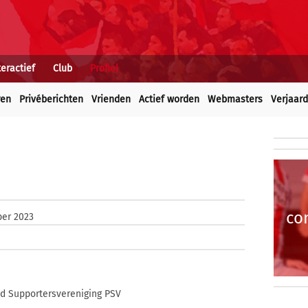
teractief
Club
Profiel
ren
Privéberichten
Vrienden
Actief worden
Webmasters
Verjaar
co
er 2023
id Supportersvereniging PSV