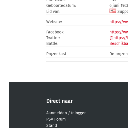
Geboortedatum:
6 juni 196
Lid van:
Suppo
Website:
https://w
Facebook:
https://w
Twitter:
@https://
Battle:
Beschikba
Prijzenkast
De prijzen
Direct naar
Aanmelden
/
inloggen
PSV Forum
Stand