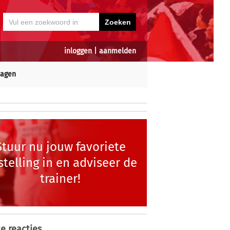
inloggen
|
aanmelden
dagen
Stuur nu jouw favoriete
stelling in en adviseer de
trainer!
e reacties