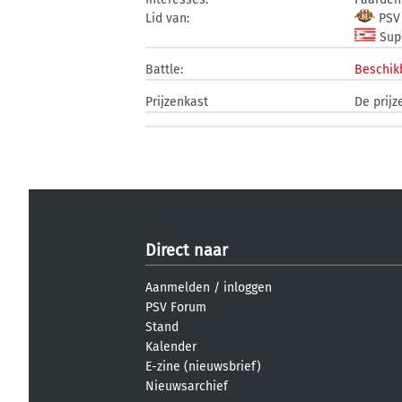
Lid van:
PSV 
Supp
Battle:
Beschik
Prijzenkast
De prijz
Direct naar
Aanmelden
/
inloggen
PSV Forum
Stand
Kalender
E-zine (nieuwsbrief)
Nieuwsarchief