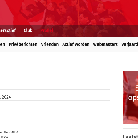
teractief
Club
Profiel
ren
Privéberichten
Vrienden
Actief worden
Webmasters
Verjaar
op
t 2024
j amazone
Laatst
 PSV