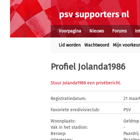
Voorpagina
Nieuws
Forums
In
Lid worden
Wachtwoord
Mijn voorkeu
Profiel Jolanda1986
Stuur Jolanda1986 een privébericht
.
Registratiedatum:
21 maar
Favoriete eredivisieclub:
PSV
Woonplaats:
Geldrop
Vak in het stadion:
-
Beroep:
Paardri
Interesses:
Paarden