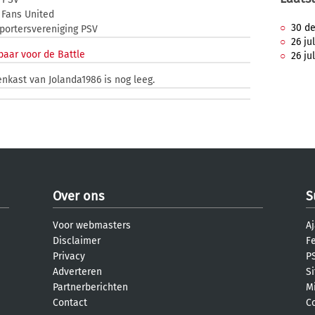
Fans United
30 de
ortersvereniging PSV
26 ju
baar voor de Battle
26 ju
enkast van Jolanda1986 is nog leeg.
Over ons
S
Voor webmasters
Aj
Disclaimer
F
Privacy
PS
Adverteren
S
Partnerberichten
M
Contact
C