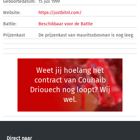
Geboortedatum:
15 juli 1999
Website:
https://justbitnl.com/
Battle:
Beschikbaar voor de Battle
Prijzenkast
De prijzenkast van mauritsxbosman is nog leeg.
Weet jij hoelang het
contract van Couhaib
Driouech nog loopt? Wij
wel.
Direct naar