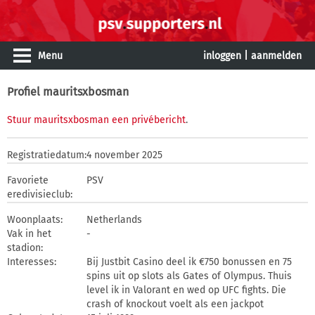
Menu
inloggen
|
aanmelden
Profiel mauritsxbosman
Stuur mauritsxbosman een privébericht
.
Registratiedatum:
4 november 2025
Favoriete
PSV
eredivisieclub:
Woonplaats:
Netherlands
Vak in het
-
stadion:
Interesses:
Bij Justbit Casino deel ik €750 bonussen en 75
spins uit op slots als Gates of Olympus. Thuis
level ik in Valorant en wed op UFC fights. Die
crash of knockout voelt als een jackpot