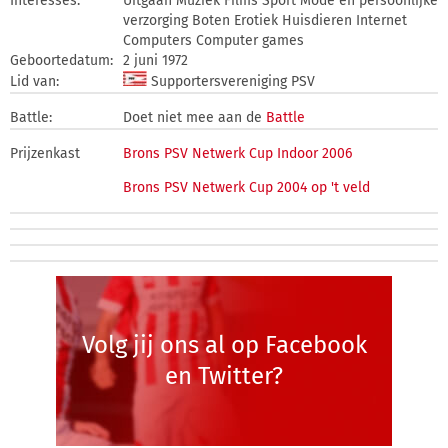
Interesses:
Uitgaan Muziek Films Sport Mode en persoonlijke
verzorging Boten Erotiek Huisdieren Internet
Computers Computer games
Geboortedatum:
2 juni 1972
Lid van:
Supportersvereniging PSV
Battle:
Doet niet mee aan de
Battle
Prijzenkast
Brons PSV Netwerk Cup Indoor 2006
Brons PSV Netwerk Cup 2004 op 't veld
Volg jij ons al op Facebook
en Twitter?