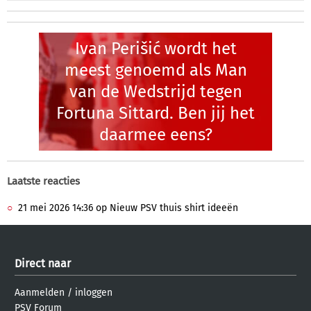
Ivan Perišić wordt het
meest genoemd als Man
van de Wedstrijd tegen
Fortuna Sittard. Ben jij het
daarmee eens?
Laatste reacties
21 mei 2026 14:36 op Nieuw PSV thuis shirt ideeën
Direct naar
Aanmelden
/
inloggen
PSV Forum