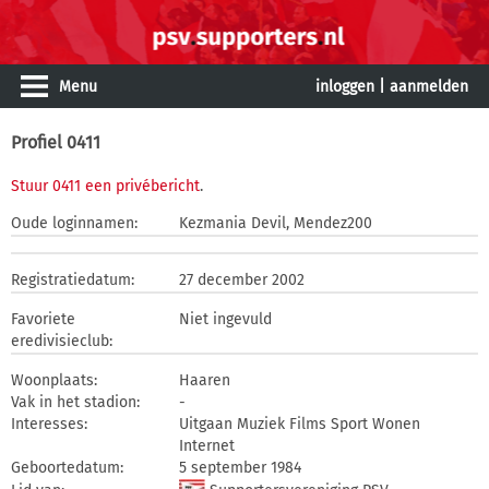
Menu
inloggen
|
aanmelden
Profiel 0411
Stuur 0411 een privébericht
.
Oude loginnamen:
Kezmania Devil, Mendez200
Registratiedatum:
27 december 2002
Favoriete
Niet ingevuld
eredivisieclub:
Woonplaats:
Haaren
Vak in het stadion:
-
Interesses:
Uitgaan Muziek Films Sport Wonen
Internet
Geboortedatum:
5 september 1984