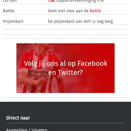
Lid van:
Supportersvereniging PSV
Battle:
Doet niet mee aan de
Battle
Prijzenkast
De prijzenkast van 0411 is nog leeg.
Volg jij ons al op Facebook
en Twitter?
Direct naar
Aanmelden
/
inloggen