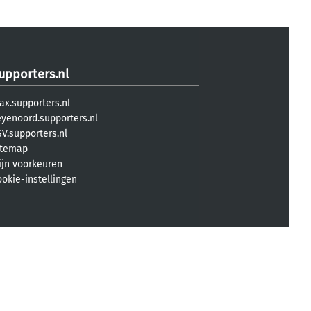
upporters.nl
ax.supporters.nl
eyenoord.supporters.nl
V.supporters.nl
itemap
ijn voorkeuren
ookie-instellingen