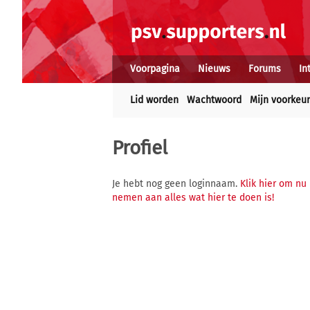
Voorpagina
Nieuws
Forums
In
Lid worden
Wachtwoord
Mijn voorkeu
Profiel
Je hebt nog geen loginnaam.
Klik hier om nu
nemen aan alles wat hier te doen is!