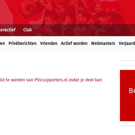
teractief
Club
Profiel
ren
Privéberichten
Vrienden
Actief worden
Webmasters
Verjaar
 lid te worden van PSV.supporters.nl zodat je deel kan
B