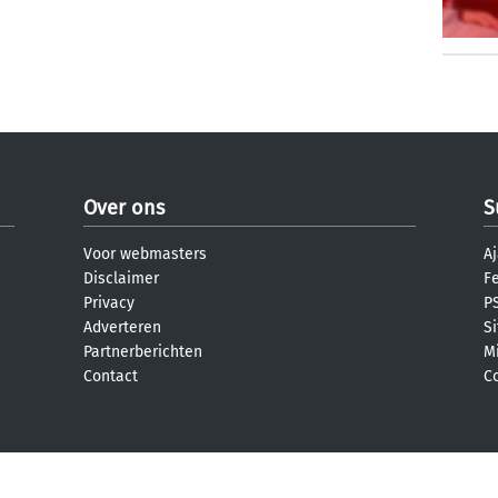
Over ons
S
Voor webmasters
Aj
Disclaimer
F
Privacy
PS
Adverteren
S
Partnerberichten
M
Contact
C