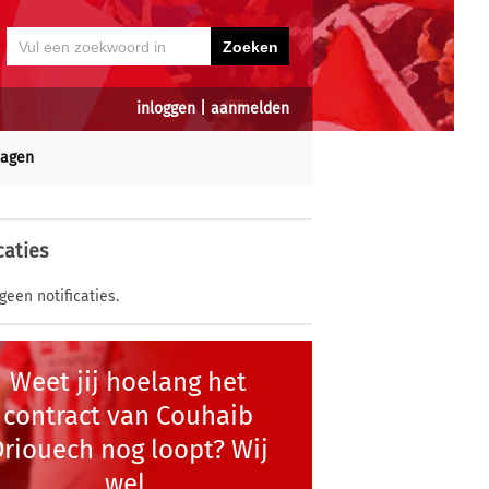
inloggen
|
aanmelden
dagen
caties
geen notificaties.
Weet jij hoelang het
contract van Couhaib
Driouech nog loopt? Wij
wel.