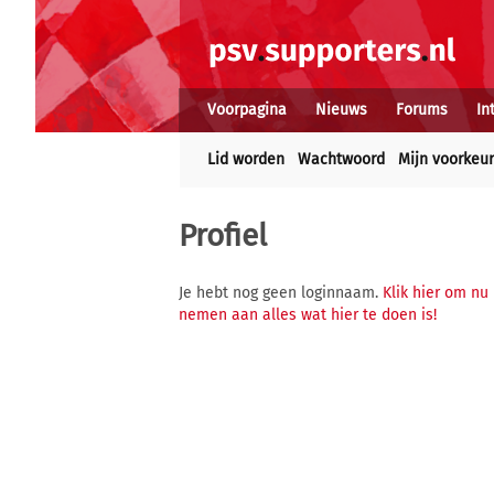
Voorpagina
Nieuws
Forums
In
Lid worden
Wachtwoord
Mijn voorkeu
Profiel
Je hebt nog geen loginnaam.
Klik hier om nu
nemen aan alles wat hier te doen is!