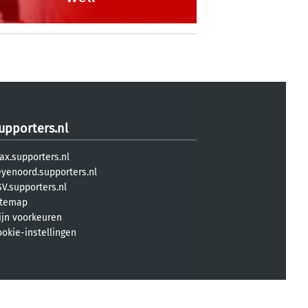
upporters.nl
ax.supporters.nl
eyenoord.supporters.nl
V.supporters.nl
itemap
ijn voorkeuren
ookie-instellingen