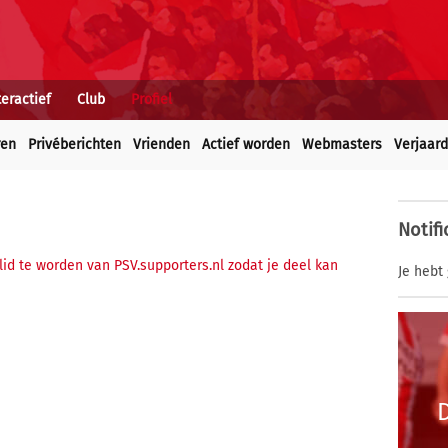
teractief
Club
Profiel
ren
Privéberichten
Vrienden
Actief worden
Webmasters
Verjaar
Notifi
 lid te worden van PSV.supporters.nl zodat je deel kan
Je hebt 