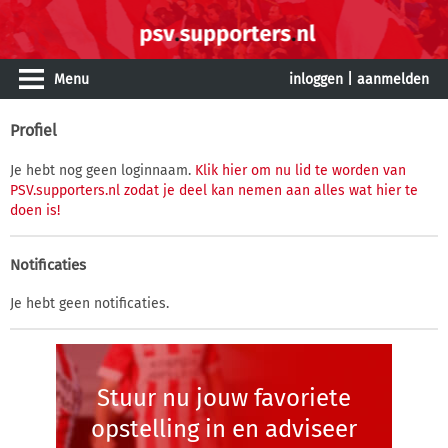
Menu
inloggen
|
aanmelden
Profiel
Je hebt nog geen loginnaam.
Klik hier om nu lid te worden van
PSV.supporters.nl zodat je deel kan nemen aan alles wat hier te
doen is!
Notificaties
Je hebt geen notificaties.
Stuur nu jouw favoriete
opstelling in en adviseer