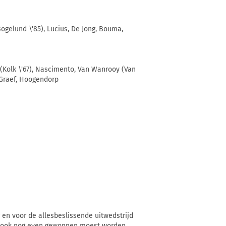
ogelund \'85), Lucius, De Jong, Bouma,
 (Kolk \'67), Nascimento, Van Wanrooy (Van
e Graef, Hoogendorp
en voor de allesbeslissende uitwedstrijd
e ook nog even gewonnen moest worden.