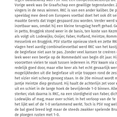
Vorige week was De Graafschap een gewillige tegenstander. 
vingers in de neus winnen. RKC is van een ander kaliber. De p
speeldag mee deed om Europees voetbal doet het ook dit se
maakte Gerets dat Vogel gespaard zou worden. Verder werd vr
inzetbaar was, omdat hij een kleine terugslag heeft gehad. Ge
in petto, Bruggink stond weer in de basis, ten koste van Kez
als volgt uit: Lodewijks; Ooijer, Faber, Hofland, Heintze; Ro
Hesselink en Bruggink. PSV startte opnieuw sterk en zette RK
vlagen heel aardig combinatievoetbal werd RKC van het kast
de beginfase niet aan te pas. Zonder veel kansen te creér
leek weer een beetje op de Rommedahl van begin dit jaar. Hij
voorzetten vielen te vaak tussen iedereen in. PSV kwam via
redelijk goed door, maar elke keer als het echt gevaarlijk w
mogelijkheden uit die beginfase uit vrije trappen rond de ze
het vizier niet scherp genoeg staan. In de 20e minuut wordt 
Jantje Heintze diep gestuurd. Hij haalt de achterlijn zet vo
uit en schiet in de lange hoek de bevrijdende 1-0 binnen. All
sterker, vlak daarna is RKC, na een slordigheid van Faber, dic
Lodewijks af mag, maar over schiet. In het verloop van de 1e 
het lijkt wel of de 1-0 verlammend werkt. Toch is PSV nog we
de bal goed breed legt maar de steeds zwakker spelende Brug
de ploegen rusten met 1-0.