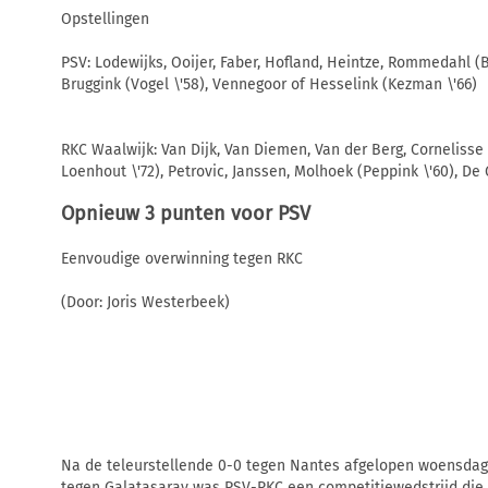
Opstellingen
PSV: Lodewijks, Ooijer, Faber, Hofland, Heintze, Rommedahl (B
Bruggink (Vogel \'58), Vennegoor of Hesselink (Kezman \'66)
RKC Waalwijk: Van Dijk, Van Diemen, Van der Berg, Cornelisse
Loenhout \'72), Petrovic, Janssen, Molhoek (Peppink \'60), D
Opnieuw 3 punten voor PSV
Eenvoudige overwinning tegen RKC
(Door: Joris Westerbeek)
Na de teleurstellende 0-0 tegen Nantes afgelopen woensdag 
tegen Galatasaray was PSV-RKC een competitiewedstrijd di