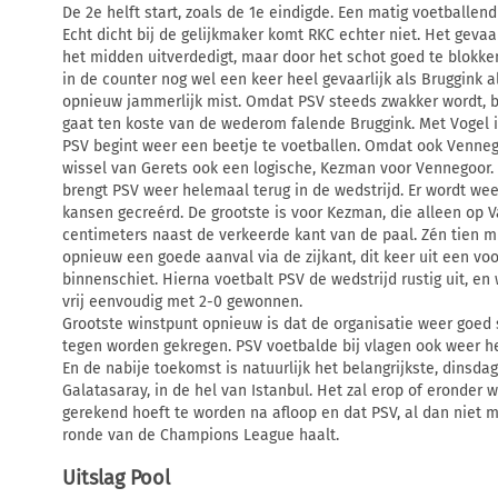
De 2e helft start, zoals de 1e eindigde. Een matig voetballe
Echt dicht bij de gelijkmaker komt RKC echter niet. Het gevaar
het midden uitverdedigt, maar door het schot goed te blokken
in de counter nog wel een keer heel gevaarlijk als Bruggink 
opnieuw jammerlijk mist. Omdat PSV steeds zwakker wordt, br
gaat ten koste van de wederom falende Bruggink. Met Vogel i
PSV begint weer een beetje te voetballen. Omdat ook Vennego
wissel van Gerets ook een logische, Kezman voor Vennegoor. 
brengt PSV weer helemaal terug in de wedstrijd. Er wordt we
kansen gecreérd. De grootste is voor Kezman, die alleen op Van
centimeters naast de verkeerde kant van de paal. Zén tien mi
opnieuw een goede aanval via de zijkant, dit keer uit een v
binnenschiet. Hierna voetbalt PSV de wedstrijd rustig uit, en
vrij eenvoudig met 2-0 gewonnen.
Grootste winstpunt opnieuw is dat de organisatie weer goed 
tegen worden gekregen. PSV voetbalde bij vlagen ook weer he
En de nabije toekomst is natuurlijk het belangrijkste, dinsda
Galatasaray, in de hel van Istanbul. Het zal erop of eronder
gerekend hoeft te worden na afloop en dat PSV, al dan niet 
ronde van de Champions League haalt.
Uitslag Pool