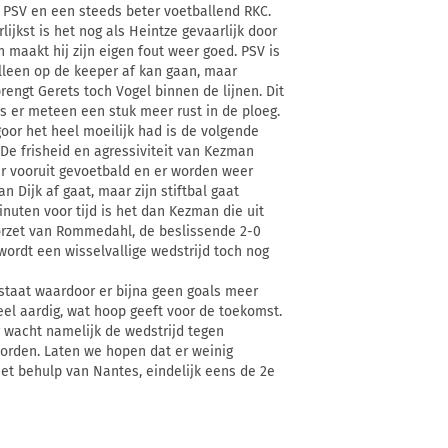
nd PSV en een steeds beter voetballend RKC.
lijkst is het nog als Heintze gevaarlijk door
 maakt hij zijn eigen fout weer goed. PSV is
alleen op de keeper af kan gaan, maar
engt Gerets toch Vogel binnen de lijnen. Dit
s er meteen een stuk meer rust in de ploeg.
or het heel moeilijk had is de volgende
De frisheid en agressiviteit van Kezman
er vooruit gevoetbald en er worden weer
 Dijk af gaat, maar zijn stiftbal gaat
nuten voor tijd is het dan Kezman die uit
oorzet van Rommedahl, de beslissende 2-0
 wordt een wisselvallige wedstrijd toch nog
staat waardoor er bijna geen goals meer
el aardig, wat hoop geeft voor de toekomst.
g wacht namelijk de wedstrijd tegen
 worden. Laten we hopen dat er weinig
met behulp van Nantes, eindelijk eens de 2e