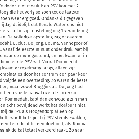
Ze deden niet moeilijk en PSV kon met 2
loeg die het vorig seizoen tot de laatste
izoen weer erg goed. Ondanks dit gegeven
ijdag duidelijk dat Ronald Waterreus niet
rets had in zijn opstelling nog 1 verandering
man. De volledige opstelling zag er daarom
mmedahl, Lucius, De Jong, Bouma; Vennegoor of
C vanaf de eerste minuut onder druk. Met bij
je naar de muur gestuurd, en het kwam er in
en domineerde PSV wel. Vooral Rommedahl
 kwam er regelmatig langs, alleen zijn
 combinaties door het centrum een paar keer
erd volgde een overtreding. Zo waren de beste
stien, maar zowel Bruggink als De Jong had
met een snelle aanval over de linkerkant
or en Rommedahl kapt dan eenvoudig zijn man
een echt bevrijdend werkt het doelpunt niet,
htbij de 1-1, als Hoogendorp alleen op
helft wordt het spel bij PSV steeds zwakker,
l een keer dicht bij een doelpunt, als Bouma
gink de bal totaal verkeerd raakt. Zo gaan