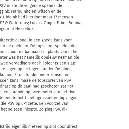
PSV miste de volgende spelers: de
ggink, Marquinho en Wilson en de
en. Hiddink had hierdoor maar 17 mensen
SV: Waterreus; Lucius, Ooijer, Faber, Bouma;
goor of Hesselink.
ulteerde al snel in een goede kans voor
voor de doelman. De topscorer speelde de
n schoof de bal naast in plaats van in het
 later was het namelijk opnieuw Kezman die
wee verdedigers dat hij slechts een slap
 te jagen op de tegenstander. De ploeg
us komen. Er onstonden meer kansen en
issen kans, maaé de topscorer van PSV
eihard op de paal had geschoten zat het
en en staande op twee meter van het doel
e eerste helft met agressief en bij vlagen
die PSV op 0-1 zette. Een voorzet van
et seizoen inkopte. Zo ging PSV, dik
trijd eigenlijk meteen op slot door direct