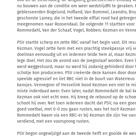
nu bouwen aan de conditie om weer wedstrijdfit te geraken. 
geblesseerden Bogelund, Hofland, Van Bommel, Leandro, Bru
geschorste Lamey, die in het tweede elftal rood had gekreg
meegenomen naar Roosendaal. De volgende 11 startten voor P
Rommedahl, Van der Schaaf, Vogel, Robben; Kezman en Venne
PSV startte scherp en zette RBC vanaf het begin vast. Dit res
Kezman. Vogel zette hem met een prachtig steekpassje vrij 
doelman eenvoudig uit en iedereen telde hem al, maar Kezma
lege doel. Het zou de avond van de Joegoslaaf worden. Even
werd weggestuurd, maar nu werd hij zodanig gehinderd door t
schotje kon produceren. PSV creéerde deze kansen door door
speelde agressief en liet RBC niet in de buurt van Waterre
kansjes. Vennegoor of Hesselink bood Kezman een niet te m
miste inderdaad weer. Even later, nadat Rommedahl de bal k
Kezman ook niet echt mee. Hij kreeg de rebound op de scho
schoot hij over. Net toen iedereen dacht dat PSV, na een goed
goed voetbal, met 0-0 zou gaan rusten, was het toch Kezman 
Rommedahl kwam via een RBC-er bij Kezman die zijn 14e van h
verdiend, met een voorsprong rusten.
PSV begon ongewijzigd aan de tweede helft en gooide de weds