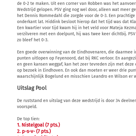
de 0-2 te maken. Uit een corner van Robben was het aanvoer
Wedstrijd gelopen. PSV ging nog wel door, alleen wat meer g
het Dennis Rommedahl die zorgde voor de 0-3. Een prachtige 
onderkant lat. Hiddink besloot hierop dat het tijd was dat K
Een kwartier voor tijd kwam hij in het veld voor Mateja Kezm
verzilveren met een doelpunt, hij was twee keer dichtbij. PSV
zo bleef het 0-3.
Een goede overwinning van de Eindhovenaren, die daarmee in 
punten uitlopen op Feyenoord, dat bij RKC verloor. En aange
en geen kansen weggaf, kan het zeer tevreden zijn met deze
op bezoek in Eindhoven. En ook dan moeten er weer drie pun
waarschijnlijk Bogelund en misschien Leandro en Wilson er w
Uitslag Pool
De ruststand en uitslag van deze wedstrijd is door 34 deeln
voorspeld.
De top tien:
1. Nistelgoal (7 pts.)
2. p-s-v- (7 pts.)