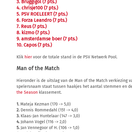
3. Bruggigol (7 pts.)
4. chrisje100 (7 pts.)
5. PSV ROELEERT (7 pts.)
6. Forza Leandro (7 pts.)
7. Reus (7 pts.)
8. kizmo (7 pts.)
9. amsterdamse boer (7 pts.)
10. Capos (7 pts.)
Klik
hier
voor de totale stand in de PSV Netwerk Pool.
Man of the Match
Hieronder is de uitslag van de Man of the Match verkiezing 
spelersnaam staat tussen haakjes het aantal stemmen en d
the Season
klassement.
1.
Mateja Kezman (170 -> 5,0)
2.
Dennis Rommedahl (151 -> 4,0)
3.
Klaas-Jan Huntelaar (147 -> 3,0)
4.
Johann Vogel (116 -> 2,0)
5.
Jan Vennegoor of H. (106 -> 1,0)