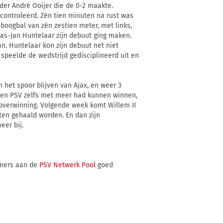
der André Ooijer die de 0-2 maakte.
econtroleerd. Zén tien minuten na rust was
boogbal van zén zestien meter, met links,
laas-Jan Huntelaar zijn debuut ging maken.
an. Huntelaar kon zijn debuut net niet
 speelde de wedstrijd gedisciplineerd uit en
het spoor blijven van Ajax, en weer 3
zien PSV zelfs met meer had kunnen winnen,
 overwinning. Volgende week komt Willem II
ten gehaald worden. En dan zijn
eer bij.
emers aan de
PSV Netwerk Pool
goed