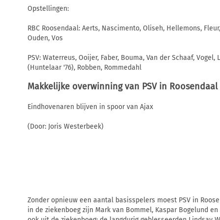
Opstellingen:
RBC Roosendaal: Aerts, Nascimento, Oliseh, Hellemons, Fleur,
Ouden, Vos
PSV: Waterreus, Ooijer, Faber, Bouma, Van der Schaaf, Vogel,
(Huntelaar '76), Robben, Rommedahl
Makkelijke overwinning van PSV in Roosendaal
Eindhovenaren blijven in spoor van Ajax
(Door: Joris Westerbeek)
Zonder opnieuw een aantal basisspelers moest PSV in Roos
in de ziekenboeg zijn Mark van Bommel, Kaspar Bogelund en 
ook uit de ziekenboeg: de langdurig geblesseerden Lindsay Wi