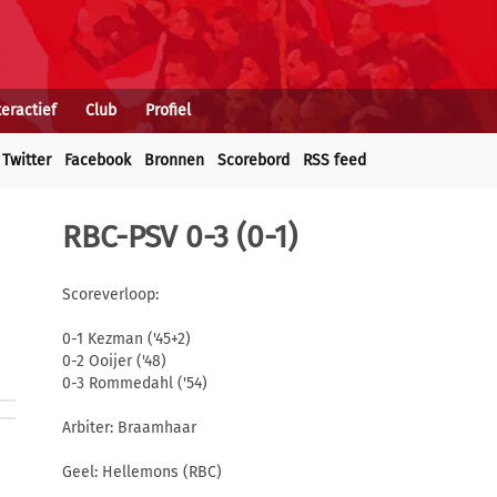
teractief
Club
Profiel
Twitter
Facebook
Bronnen
Scorebord
RSS feed
RBC-PSV 0-3 (0-1)
Scoreverloop:
0-1 Kezman ('45+2)
0-2 Ooijer ('48)
0-3 Rommedahl ('54)
Arbiter: Braamhaar
Geel: Hellemons (RBC)