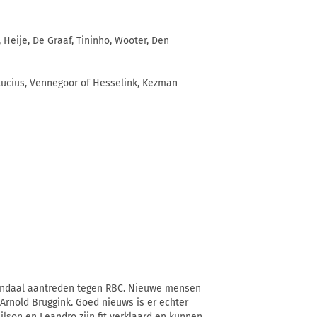
 Heije, De Graaf, Tininho, Wooter, Den
 Lucius, Vennegoor of Hesselink, Kezman
endaal aantreden tegen RBC. Nieuwe mensen
Arnold Bruggink. Goed nieuws is er echter
lson en Leandro zijn fit verklaard en kunnen