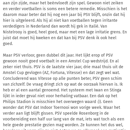
aan zijn zijde, maar het beénvloedt zijn spel. Gewoon niet zeiken
en verder voetballen is soms een betere remedie. Misschien is het
daarom maar beter dat hij nog een jaar bij PSV blijft, onzin dat hij
hier is uitgeleerd. Als hij al niet kan voetballen tegen irritante
verdedigers in Nederland dan wordt hij gek in Italié. Van
Nistelrooy is goed, heel goed, maar met een lage irritatie grens. En
juist dat moet hij kweken en dat kan bij PSV denk ik ook heel
goed.
Maar PSV verloor, geen dubbel dit jaar. Het lijkt erop of PSV
gewoon nooit goed voetbalt in een Amstel Cup wedstrijd. En al
zeker niet thuis. PSV is de laatste vier jaar, drie maal thuis uit de
Amstel Cup gevlogen (AZ, Fortuna, Vitesse) en dat zegt wel wat.
Concluderend was Vitesse op alle punten beter, PSV geen schim
van zichzelf. De vraag dringt zich op wat de oorzaak hiervan is. Ik
heb er al een aantal genoemd. Het systeem met Iwan en Stinga
lijkt in ieder geval niet voor herhaling vatbaar. Een dak op het
Philips Stadion is misschien het overwegen waard :)). Geen
wonder dat PSV dat Indoor Toernooi won vorige week. Waar het
verder aan ligt blijft gissen. PSV speelde Rosenborg in de
voorbereiding een half uur lang van de mat, iets wat toch als een
hele goede prestatie gezien mag worden. Ze kunnen het dus wel,