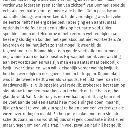
verder was iedereen geen schim van zichzelf. Van Bommel speelde
echt als een natte krant en miste alle ballen. Geen pass kwam
aan, alle slidings waren verkeerd. In de verdediging was het zeker
de eerste helft heel erg behelpen. Faber ging een aantal maal
opzichtig in de fout met een sliding op het natte veld. Dirkx
speelde samen met Nikiforov in het centrum wel redelijk maar
heel erg slordig en konden het spel absoluut niet voortzetten. Ze
leverden de bal het liefst zo snel mogelijk weer bij de
tegenstander in. Bouma blijkt een goede voetballer maar moet
nog wennen aan de back positie. Hij was behoorlijk zenuwachtig
aan het voetballen en was zijn man een aantal maal behoorlijk
kwijt. Over Stinga en Iwan wil ik eigenlijk verder weinig kwijt, ik
heb hun werkelijk op niks goeds kunnen betrappen. Rommedahl
was in de tweede helft weer als vanouds. Het lijkt meer dan het
daadwerkelijk is. Nilis speelde wel redelijk, probeerde het team op
sleeptouw te nemen maar kon zijn techniek niet de baas op het
gladde veld. Van Nistelrooy is een verhaal apart. Ik zag hem met
de voet aan de bal een aantal hele mooie dingen doen, maar hij
lijkt zich veel te veel uit zijn spel te halen door een verdediger die
vieze overtredingen maakt. En heb je te maken met een slechte
scheids zoals nu dan wordt hij dus snel gek. Constante irritatie, en
maar vragen om een vrije trap. In veel gevallen had hij het gelijk