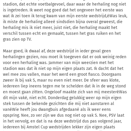
stadion, dat echte voetbalgevoel, daar waar de herhaling nog niet
is ingetreden. Ik weet nog goed dat het ongeveer het eerste was
wat ik zei toen ik terug kwam van mijn eerste wedstrijd,éWas leuk,
ik miste de herhaling alleeé sindsdien bijna overal geweest, die
herhaling mis ik niet meer, juist niet, die herhaling maakt het
verschil tussen echt en gemaakt, tussen het gras ruiken en het
gras zien op TV.
Maar goed, ik dwaal af, deze wedstrijd in ieder geval geen
herhalingen gezien, nou moet ik toegeven dat er ook weinig reden
voor een herhaling was. Jammer van mijn weerzien met het
stadion was dat ik niet op mijn eigen plaats zat. Ik dacht dat het
wel mee zou vallen, maar het werd een groot fiasco. Doorgaans
zweer ik bij vak S, maar nu even niet meer. De sfeer was klote,
iedereen liep ineens tegen me te schelden dat ik in de weg stond
en moest gaan zitten. Ongeloof maakte zich van mij meesteréWas
dit mijn vaké, niet echt. Donderdag gelukkig weer op mijn eigen
stek tussen de bekende gezichten die mij niet aanstaren al
vanéWie heeft jou dwangbuis afgedaané als ik weer eens
opspring. Nee, zo ver zijn we dus nog niet op vak S. Nee, PSV laat
in het vervolg, en dat is na deze wedstrijd dus pas volgend jaar,
iedereen bij Amstel Cup wedstrijden lekker zijn eigen plaats