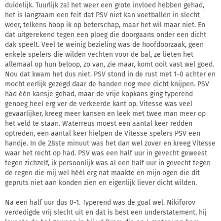
duidelijk. Tuurlijk zal het weer een grote invloed hebben gehad,
het is langzaam een feit dat PSV niet kan voetballen in slecht
weer, telkens hoop ik op beterschap, maar het wil maar niet. En
dat uitgerekend tegen een ploeg die doorgaans onder een dicht
dak speelt. Veel te weinig bezieling was de hoofdoorzaak, geen
enkele spelers die wilden vechten voor de bal, ze lieten het
allemaal op hun beloop, zo van, zie maar, komt ooit vast wel goed.
Nou dat kwam het dus niet. PSV stond in de rust met 1-0 achter en
mocht eerlijk gezegd daar de handen nog mee dicht knijpen. PSV
had één kansje gehad, maar de vrije kopkans ging typerend
genoeg heel erg ver de verkeerde kant op. Vitesse was veel
gevaarlijker, kreeg meer kansen en leek met twee man meer op
het veld te staan. Waterreus moest een aantal keer redden
optreden, een aantal keer hielpen de Vitesse spelers PSV een
handje. In de 28ste minuut was het dan wel zover en kreeg Vitesse
waar het recht op had. PSV was een half uur in gevecht geweest
tegen zichzelf, ik persoonlijk was al een half uur in gevecht tegen
de regen die mij wel héél erg nat maakte en mijn ogen die dit
gepruts niet aan konden zien en eigenlijk liever dicht wilden.
Na een half uur dus 0-1. Typerend was de goal wel. Nikiforov
verdedigde vrij slecht uit en dat is best een understatement, hij