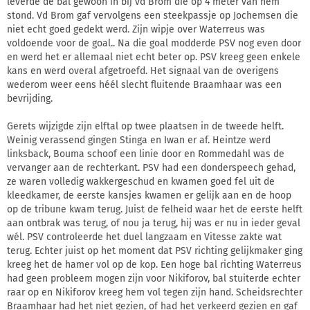
leverde de bal gewoon in bij vd Brom die op 4 meter van hem
stond. Vd Brom gaf vervolgens een steekpassje op Jochemsen die
niet echt goed gedekt werd. Zijn wipje over Waterreus was
voldoende voor de goal.. Na die goal modderde PSV nog even door
en werd het er allemaal niet echt beter op. PSV kreeg geen enkele
kans en werd overal afgetroefd. Het signaal van de overigens
wederom weer eens héél slecht fluitende Braamhaar was een
bevrijding.
Gerets wijzigde zijn elftal op twee plaatsen in de tweede helft.
Weinig verassend gingen Stinga en Iwan er af. Heintze werd
linksback, Bouma schoof een linie door en Rommedahl was de
vervanger aan de rechterkant. PSV had een donderspeech gehad,
ze waren volledig wakkergeschud en kwamen goed fel uit de
kleedkamer, de eerste kansjes kwamen er gelijk aan en de hoop
op de tribune kwam terug. Juist de felheid waar het de eerste helft
aan ontbrak was terug, of nou ja terug, hij was er nu in ieder geval
wél. PSV controleerde het duel langzaam en Vitesse zakte wat
terug. Echter juist op het moment dat PSV richting gelijkmaker ging
kreeg het de hamer vol op de kop. Een hoge bal richting Waterreus
had geen probleem mogen zijn voor Nikiforov, bal stuiterde echter
raar op en Nikiforov kreeg hem vol tegen zijn hand. Scheidsrechter
Braamhaar had het niet gezien, of had het verkeerd gezien en gaf