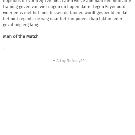
hopeloos uit vorm zijn ze niet. Laten we ze allemaal een motivatie
training geven van vier dagen en hopen dat er tegen Feyenoord
weer eens met het mes tussen de tanden wordt gespeeld en dat
het niet regent....de weg naar het kampioenschap lijkt in ieder
geval nog erg lang.
Man of the Match
-
▼ Ad by Refinery89