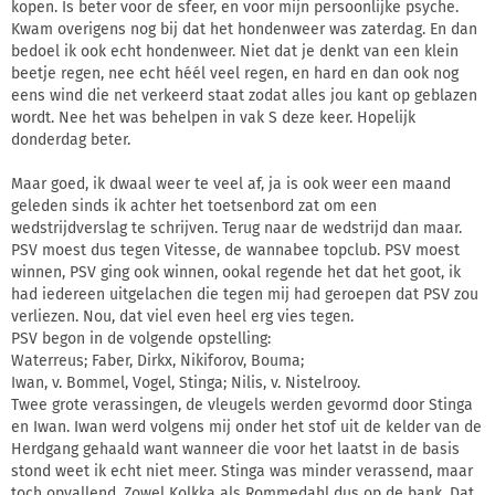
kopen. Is beter voor de sfeer, en voor mijn persoonlijke psyche.
Kwam overigens nog bij dat het hondenweer was zaterdag. En dan
bedoel ik ook echt hondenweer. Niet dat je denkt van een klein
beetje regen, nee echt héél veel regen, en hard en dan ook nog
eens wind die net verkeerd staat zodat alles jou kant op geblazen
wordt. Nee het was behelpen in vak S deze keer. Hopelijk
donderdag beter.
Maar goed, ik dwaal weer te veel af, ja is ook weer een maand
geleden sinds ik achter het toetsenbord zat om een
wedstrijdverslag te schrijven. Terug naar de wedstrijd dan maar.
PSV moest dus tegen Vitesse, de wannabee topclub. PSV moest
winnen, PSV ging ook winnen, ookal regende het dat het goot, ik
had iedereen uitgelachen die tegen mij had geroepen dat PSV zou
verliezen. Nou, dat viel even heel erg vies tegen.
PSV begon in de volgende opstelling:
Waterreus; Faber, Dirkx, Nikiforov, Bouma;
Iwan, v. Bommel, Vogel, Stinga; Nilis, v. Nistelrooy.
Twee grote verassingen, de vleugels werden gevormd door Stinga
en Iwan. Iwan werd volgens mij onder het stof uit de kelder van de
Herdgang gehaald want wanneer die voor het laatst in de basis
stond weet ik echt niet meer. Stinga was minder verassend, maar
toch opvallend. Zowel Kolkka als Rommedahl dus op de bank. Dat