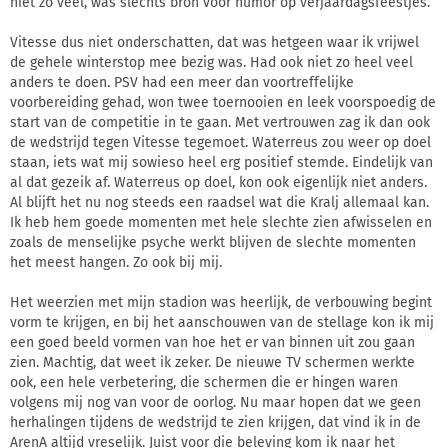
niet zo veel, was slechts bron voor humor op verjaardagsfeestjes.
Vitesse dus niet onderschatten, dat was hetgeen waar ik vrijwel
de gehele winterstop mee bezig was. Had ook niet zo heel veel
anders te doen. PSV had een meer dan voortreffelijke
voorbereiding gehad, won twee toernooien en leek voorspoedig de
start van de competitie in te gaan. Met vertrouwen zag ik dan ook
de wedstrijd tegen Vitesse tegemoet. Waterreus zou weer op doel
staan, iets wat mij sowieso heel erg positief stemde. Eindelijk van
al dat gezeik af. Waterreus op doel, kon ook eigenlijk niet anders.
Al blijft het nu nog steeds een raadsel wat die Kralj allemaal kan.
Ik heb hem goede momenten met hele slechte zien afwisselen en
zoals de menselijke psyche werkt blijven de slechte momenten
het meest hangen. Zo ook bij mij.
Het weerzien met mijn stadion was heerlijk, de verbouwing begint
vorm te krijgen, en bij het aanschouwen van de stellage kon ik mij
een goed beeld vormen van hoe het er van binnen uit zou gaan
zien. Machtig, dat weet ik zeker. De nieuwe TV schermen werkte
ook, een hele verbetering, die schermen die er hingen waren
volgens mij nog van voor de oorlog. Nu maar hopen dat we geen
herhalingen tijdens de wedstrijd te zien krijgen, dat vind ik in de
ArenA altijd vreselijk. Juist voor die beleving kom ik naar het