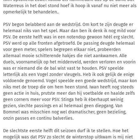
Waterreus in het doel stond hoef ik hoop ik vanaf nu niet meer als
opmerkelijk te behandelen..
PSV begon belabberd aan de wedstrijd. Om kort te zijn deugde er
helemaal niks van het spel. Maar dan ben ik denk ik nog mild voor
PSV. De eerste helft was in een notendop gewoon héél erg slecht.
PSV werd op alle fronten afgetroefd. De passing deugde helemaal
voor geen meter, spelers begrepen elkaar niet, probeerden
allemaal mooie schitterende hakjes die niet aankwamen. Alle
duels, voornamelijk op het middenveld, werden verloren en voorin
was er niemand die de bal wist vast te houden. PSV speelde
letterlijk als een Vogel zonder vleugels. Heb ik ook gelijk de enige
voldoende genoemd. Vogel speelde een goede wedstrijd, maar kon
niks met de troep die om hem heen stond. Iwan heeft nog steeds
geen actie in huis, prutste meer dan hij voetbalde en haalde zelfs
geen corners meer voor PSV. Stinga heb ik éberhaupt weinig
gezien, slechte passings en al helemaal geen diepgang. Van
Bommel was misschien nog wel dramatischer, geen bezieling,
onzin passes en continu balverlies.
De slechtste eerste helft dit seizoen durf ik te stellen. Hoe het
mogelijk was dat PSV zo slecht de winterstop uitkwam is mij niet