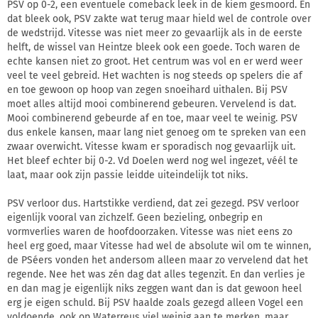
PSV op 0-2, een eventuele comeback leek in de kiem gesmoord. En
dat bleek ook, PSV zakte wat terug maar hield wel de controle over
de wedstrijd. Vitesse was niet meer zo gevaarlijk als in de eerste
helft, de wissel van Heintze bleek ook een goede. Toch waren de
echte kansen niet zo groot. Het centrum was vol en er werd weer
veel te veel gebreid. Het wachten is nog steeds op spelers die af
en toe gewoon op hoop van zegen snoeihard uithalen. Bij PSV
moet alles altijd mooi combinerend gebeuren. Vervelend is dat.
Mooi combinerend gebeurde af en toe, maar veel te weinig. PSV
dus enkele kansen, maar lang niet genoeg om te spreken van een
zwaar overwicht. Vitesse kwam er sporadisch nog gevaarlijk uit.
Het bleef echter bij 0-2. Vd Doelen werd nog wel ingezet, véél te
laat, maar ook zijn passie leidde uiteindelijk tot niks.
PSV verloor dus. Hartstikke verdiend, dat zei gezegd. PSV verloor
eigenlijk vooral van zichzelf. Geen bezieling, onbegrip en
vormverlies waren de hoofdoorzaken. Vitesse was niet eens zo
heel erg goed, maar Vitesse had wel de absolute wil om te winnen,
de PSéers vonden het andersom alleen maar zo vervelend dat het
regende. Nee het was zén dag dat alles tegenzit. En dan verlies je
en dan mag je eigenlijk niks zeggen want dan is dat gewoon heel
erg je eigen schuld. Bij PSV haalde zoals gezegd alleen Vogel een
voldoende, ook op Waterreus viel weinig aan te merken, maar