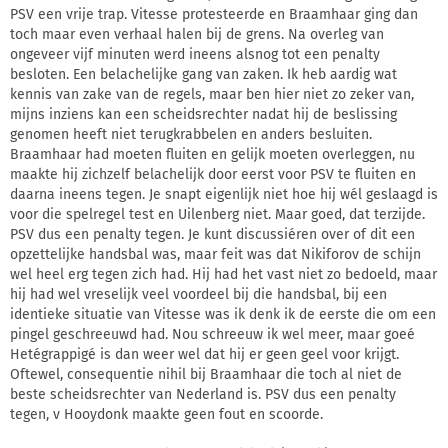
PSV een vrije trap. Vitesse protesteerde en Braamhaar ging dan
toch maar even verhaal halen bij de grens. Na overleg van
ongeveer vijf minuten werd ineens alsnog tot een penalty
besloten. Een belachelijke gang van zaken. Ik heb aardig wat
kennis van zake van de regels, maar ben hier niet zo zeker van,
mijns inziens kan een scheidsrechter nadat hij de beslissing
genomen heeft niet terugkrabbelen en anders besluiten.
Braamhaar had moeten fluiten en gelijk moeten overleggen, nu
maakte hij zichzelf belachelijk door eerst voor PSV te fluiten en
daarna ineens tegen. Je snapt eigenlijk niet hoe hij wél geslaagd is
voor die spelregel test en Uilenberg niet. Maar goed, dat terzijde.
PSV dus een penalty tegen. Je kunt discussiéren over of dit een
opzettelijke handsbal was, maar feit was dat Nikiforov de schijn
wel heel erg tegen zich had. Hij had het vast niet zo bedoeld, maar
hij had wel vreselijk veel voordeel bij die handsbal, bij een
identieke situatie van Vitesse was ik denk ik de eerste die om een
pingel geschreeuwd had. Nou schreeuw ik wel meer, maar goeé
Hetégrappigé is dan weer wel dat hij er geen geel voor krijgt.
Oftewel, consequentie nihil bij Braamhaar die toch al niet de
beste scheidsrechter van Nederland is. PSV dus een penalty
tegen, v Hooydonk maakte geen fout en scoorde.