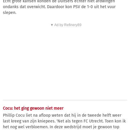
Echt grote kansen konden de Duitsers echter niet afdwingen
ondanks dat overwicht. Daardoor kon PSV de 1-0 uit het vuur
slepen.
▼ Ad by Refinery89
Cocu: het ging gewoon niet meer
Phillip Cocu liet na afloop weten dat hij in de tweede helft weer
last kreeg van zijn kniepees. 'Net als tegen FC Utrecht. Toen kon ik
het nog wel verbloemen. In deze wedstrijd moet je gewoon top