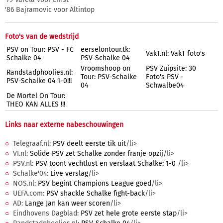
'86 Bajramovic voor Altintop
Foto's van de wedstrijd
PSV on Tour: PSV - FC
eerselontour.tk:
VakT.nl: VakT foto's
Schalke 04
PSV-Schalke 04
Vroomshoop on
PSV Zuipsite: 30
Randstadphoolies.nl:
Tour: PSV-Schalke
Foto's PSV -
PSV-Schalke 04 1-0!!!
04
Schwalbe04
De Mortel On Tour:
THEO KAN ALLES !!!
Links naar externe nabeschouwingen
Telegraaf.nl:
PSV deelt eerste tik uit
/li>
VI.nl:
Solide PSV zet Schalke zonder franje opzij
/li>
PSV.nl:
PSV toont vechtlust en verslaat Schalke: 1-0
/li>
Schalke'04:
Live verslag
/li>
NOS.nl:
PSV begint Champions League goed
/li>
UEFA.com:
PSV shackle Schalke fight-back
/li>
AD:
Lange Jan kan weer scoren
/li>
Eindhovens Dagblad:
PSV zet hele grote eerste stap
/li>