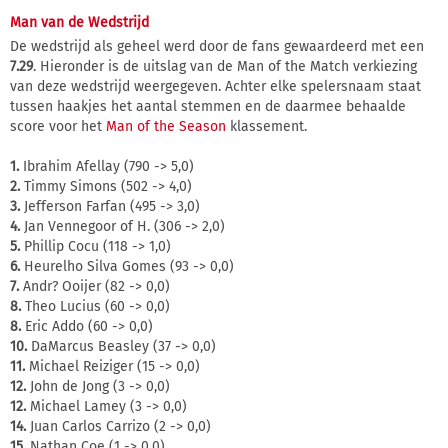
Man van de Wedstrijd
De wedstrijd als geheel werd door de fans gewaardeerd met een
7.29
. Hieronder is de uitslag van de Man of the Match verkiezing
van deze wedstrijd weergegeven. Achter elke spelersnaam staat
tussen haakjes het aantal stemmen en de daarmee behaalde
score voor het
Man of the Season
klassement.
1.
Ibrahim Afellay (790 -> 5,0)
2.
Timmy Simons (502 -> 4,0)
3.
Jefferson Farfan (495 -> 3,0)
4.
Jan Vennegoor of H. (306 -> 2,0)
5.
Phillip Cocu (118 -> 1,0)
6.
Heurelho Silva Gomes (93 -> 0,0)
7.
Andr? Ooijer (82 -> 0,0)
8.
Theo Lucius (60 -> 0,0)
8.
Eric Addo (60 -> 0,0)
10.
DaMarcus Beasley (37 -> 0,0)
11.
Michael Reiziger (15 -> 0,0)
12.
John de Jong (3 -> 0,0)
12.
Michael Lamey (3 -> 0,0)
14.
Juan Carlos Carrizo (2 -> 0,0)
15.
Nathan Coe (1 -> 0,0)