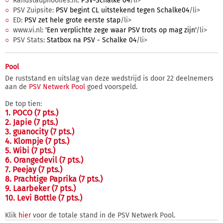
Randstadphoolies.nl:
PSV-Schalke 04
/li>
PSV Zuipsite:
PSV begint CL uitstekend tegen Schalke04
/li>
ED:
PSV zet hele grote eerste stap
/li>
www.vi.nl:
'Een verplichte zege waar PSV trots op mag zijn'
/li>
PSV Stats:
Statbox na PSV - Schalke 04
/li>
Pool
De ruststand en uitslag van deze wedstrijd is door 22 deelnemers
aan de
PSV Netwerk Pool
goed voorspeld.
De top tien:
1. POCO (7 pts.)
2. Japie (7 pts.)
3. guanocity (7 pts.)
4. Klompje (7 pts.)
5. Wibi (7 pts.)
6. Orangedevil (7 pts.)
7. Peejay (7 pts.)
8. Prachtige Paprika (7 pts.)
9. Laarbeker (7 pts.)
10. Levi Bottle (7 pts.)
Klik
hier
voor de totale stand in de PSV Netwerk Pool.