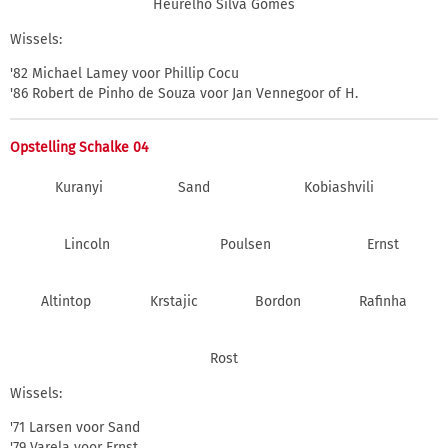
Heurelho Silva Gomes
Wissels:
'82 Michael Lamey voor Phillip Cocu
'86 Robert de Pinho de Souza voor Jan Vennegoor of H.
Opstelling Schalke 04
Kuranyi
Sand
Kobiashvili
Lincoln
Poulsen
Ernst
Altintop
Krstajic
Bordon
Rafinha
Rost
Wissels:
'71 Larsen voor Sand
'79 Varela voor Ernst