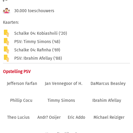
30.000 toeschouwers
Kaarten:
Schalke 04: Kobiashvili ('20)
PSV: Timmy Simons ('48)
Schalke 04: Rafinha ('69)
PSV: Ibrahim Afellay ('88)
Opstelling PSV
Jefferson Farfan
Jan Vennegoor of H.
DaMarcus Beasley
Phillip Cocu
Timmy Simons
Ibrahim Afellay
Theo Lucius
Andr? Ooijer
Eric Addo
Michael Reiziger