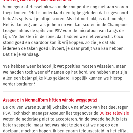
Vennegoor of Hesselink was in de competitie nog niet aan scoren
toegekomen. "Het is inderdaad een tijdje geleden dat ik gescoord
heb. Als spits wil je altijd scoren. Als dat niet lukt, is dat moeilijk.
Het is dan erg zoet als je hem nu wel kan scoren in de Champions
League' aldus de spits van PSV voor de microfoon van Langs de
Lijn. 'Ze denkten in de zone, dat hadden we niet verwacht. Cocu
stond goed en daardoor kon ik vrij koppen. Zo zie je dat als
iedereen de taken goed uitvoert, je daar profijt van kan hebben.
Dat zie je vandaag.'
'We hebben weer behoorlijk wat posities moeten wisselen, maar
we hadden toch weer elf namen op het bord. We hebben met zijn
allen een belangrijke klus geklaard. Hopelijk kunnen we hierop
verder borduren.'
Assauer: in Normalform h?tten wir sie weggeputzt
De druiven waren zuur bij Schalke'04 na afloop van het duel tegen
PSV. Technisch manager Assauer liet tegenover de
Duitse televisie
weten de nederlaag niet te accepteren. 'In de tweede helft is iets
beter gespeeld, maar het was niet te zien dat we nog op een
doelpunt mochten hopen. Ik ben enorm teleurgesteld in het elftal.