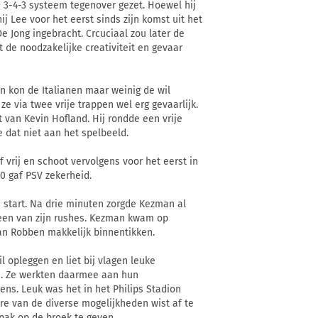
 3-4-3 systeem tegenover gezet. Hoewel hij
j Lee voor het eerst sinds zijn komst uit het
e Jong ingebracht. Crcuciaal zou later de
 de noodzakelijke creativiteit en gevaar
en kon de Italianen maar weinig de wil
ze via twee vrije trappen wel erg gevaarlijk.
van Kevin Hofland. Hij rondde een vrije
 dat niet aan het spelbeeld.
 vrij en schoot vervolgens voor het eerst in
0 gaf PSV zekerheid.
 start. Na drie minuten zorgde Kezman al
 een van zijn rushes. Kezman kwam op
van Robben makkelijk binnentikken.
l opleggen en liet bij vlagen leuke
n. Ze werkten daarmee aan hun
ens. Leuk was het in het Philips Stadion
re van de diverse mogelijkheden wist af te
 pak op de broek te geven.