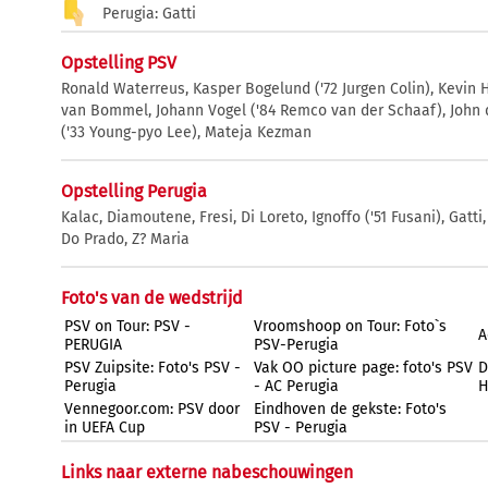
Perugia: Gatti
Opstelling PSV
Ronald Waterreus, Kasper Bogelund ('72 Jurgen Colin), Kevin 
van Bommel, Johann Vogel ('84 Remco van der Schaaf), John d
('33 Young-pyo Lee), Mateja Kezman
Opstelling Perugia
Kalac, Diamoutene, Fresi, Di Loreto, Ignoffo ('51 Fusani), Gatti
Do Prado, Z? Maria
Foto's van de wedstrijd
PSV on Tour: PSV -
Vroomshoop on Tour: Foto`s
A
PERUGIA
PSV-Perugia
PSV Zuipsite: Foto's PSV -
Vak OO picture page: foto's PSV
D
Perugia
- AC Perugia
H
Vennegoor.com: PSV door
Eindhoven de gekste: Foto's
in UEFA Cup
PSV - Perugia
Links naar externe nabeschouwingen