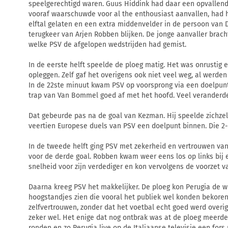
speelgerechtigd waren. Guus Hiddink had daar een opvallend
vooraf waarschuwde voor al the enthousiast aanvallen, had hi
elftal gelaten en een extra middenvelder in de persoon van D
terugkeer van Arjen Robben blijken. De jonge aanvaller bracht
welke PSV de afgelopen wedstrijden had gemist.
In de eerste helft speelde de ploeg matig. Het was onrustig 
opleggen. Zelf gaf het overigens ook niet veel weg, al werden 
In de 22ste minuut kwam PSV op voorsprong via een doelpunt 
trap van Van Bommel goed af met het hoofd. Veel veranderde
Dat gebeurde pas na de goal van Kezman. Hij speelde zichzelf
veertien Europese duels van PSV een doelpunt binnen. Die 2-
In de tweede helft ging PSV met zekerheid en vertrouwen van
voor de derde goal. Robben kwam weer eens los op links bij
snelheid voor zijn verdediger en kon vervolgens de voorzet 
Daarna kreeg PSV het makkelijker. De ploeg kon Perugia de wi
hoogstandjes zien die vooral het publiek wel konden bekore
zelfvertrouwen, zonder dat het voetbal echt goed werd overig
zeker wel. Het enige dat nog ontbrak was at de ploeg meerde
ronden en zo Perugia live op de Italiaanse televisie een fors