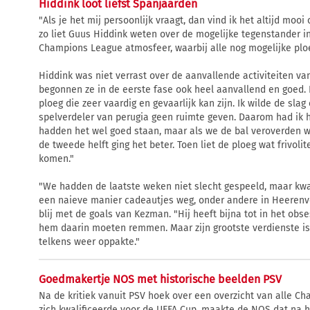
Hiddink loot liefst Spanjaarden
"Als je het mij persoonlijk vraagt, dan vind ik het altijd mo
zo liet Guus Hiddink weten over de mogelijke tegenstander i
Champions League atmosfeer, waarbij alle nog mogelijke ploe
Hiddink was niet verrast over de aanvallende activiteiten va
begonnen ze in de eerste fase ook heel aanvallend en goed. D
ploeg die zeer vaardig en gevaarlijk kan zijn. Ik wilde de sl
spelverdeler van perugia geen ruimte geven. Daarom had ik 
hadden het wel goed staan, maar als we de bal veroverden wa
de tweede helft ging het beter. Toen liet de ploeg wat frivoli
komen."
"We hadden de laatste weken niet slecht gespeeld, maar kw
een naieve manier cadeautjes weg, onder andere in Heerenv
blij met de goals van Kezman. "Hij heeft bijna tot in het obs
hem daarin moeten remmen. Maar zijn grootste verdienste is d
telkens weer oppakte."
Goedmakertje NOS met historische beelden PSV
Na de kritiek vanuit PSV hoek over een overzicht van alle 
zich kwalificeerde voor de UEFA Cup, maakte de NOS dat na h