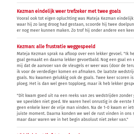
Kezman eindelijk weer trefzeker met twee goals
Vooral ook tot eigen opluchting was Mateja Kezman eindelijk
waar hij zo lang droog had gestaan, scoorde hij twee doelpunt
er nog meer kunnen maken. Zo trof hij onder andere een keer
Kezman: alle frustratie weggespeeld
Mateja Kezman sprak na afloop over een lekker gevoel. "Ik h
goal gemaakt en daarna lekker gevoetbald. Nog een goal en e
mij dat de aanvoer van de vleugels er weer was (door de teru
ik voor de verdediger komen en afmaken. De laatste wedstri
goals. Nu kwamen gelukkig ook de goals. Twee keer scoren is a
ploeg. Het is dan wel geen topploeg, maar ik heb lekker ges
"Dit kwam goed uit na een reeks van zes wedstrijden zonder 
we speelden niet goed. We waren heel onrustig in de eerste h
geen enkele keer de vrije man vinden. Na de 1-0 kwam er ie
juiste moment. Daarna konden we wel de rust vinden in ons s
maar daar waren we in het begin absoluut niet zeker van."