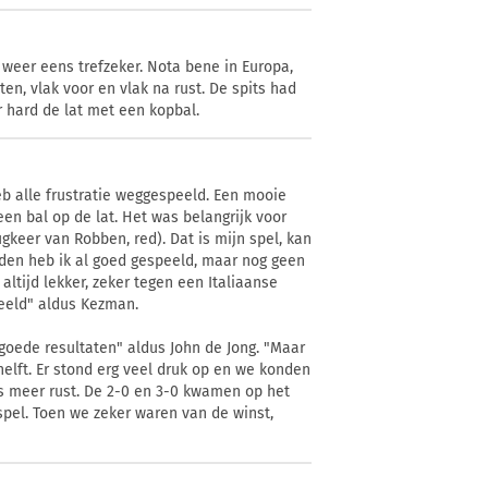
 weer eens trefzeker. Nota bene in Europa,
en, vlak voor en vlak na rust. De spits had
 hard de lat met een kopbal.
eb alle frustratie weggespeeld. Een mooie
en bal op de lat. Het was belangrijk voor
gkeer van Robben, red). Dat is mijn spel, kan
jden heb ik al goed gespeeld, maar nog geen
ltijd lekker, zeker tegen een Italiaanse
peeld" aldus Kezman.
goede resultaten" aldus John de Jong. "Maar
elft. Er stond erg veel druk op en we konden
ts meer rust. De 2-0 en 3-0 kwamen op het
pel. Toen we zeker waren van de winst,