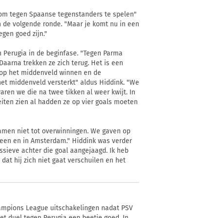
oi om tegen Spaanse tegenstanders te spelen"
n de volgende ronde. "Maar je komt nu in een
gen goed zijn."
n Perugia in de beginfase. "Tegen Parma
aarna trekken ze zich terug. Het is een
ag op het middenveld winnen en de
het middenveld versterkt" aldus Hiddink. "We
ren we die na twee tikken al weer kwijt. In
teiten zien al hadden ze op vier goals moeten
amen niet tot overwinningen. We gaven op
een en in Amsterdam." Hiddink was verder
essieve achter die goal aangejaagd. Ik heb
at hij zich niet gaat verschuilen en het
Champions League uitschakelingen nadat PSV
et duel tegen Perugia een beetje goed. In