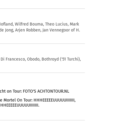
Hofland, Wilfred Bouma, Theo Lucius, Mark
e Jong, Arjen Robben, Jan Vennegoor of H.
, Di Francesco, Obodo, Bothroyd ('51 Turchi),
cht on Tour: FOTO'S ACHTONTOUR.NL
e Mortel On Tour: HHHEEEEEUUUUUIIIIIII,
HHEEEEEUUUUUIIIIIII.