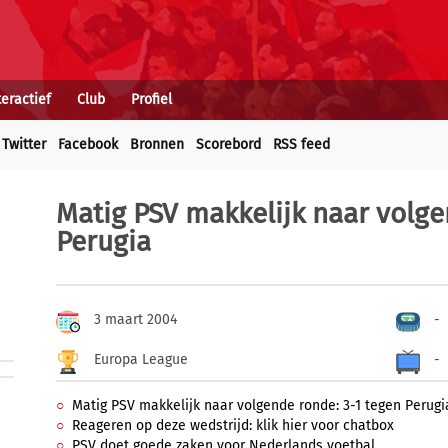
teractief
Club
Profiel
Twitter
Facebook
Bronnen
Scorebord
RSS feed
Matig PSV makkelijk naar volge
Perugia
3 maart 2004
-
Europa League
-
Matig PSV makkelijk naar volgende ronde: 3-1 tegen Perugi
Reageren op deze wedstrijd: klik hier voor chatbox
PSV doet goede zaken voor Nederlands voetbal