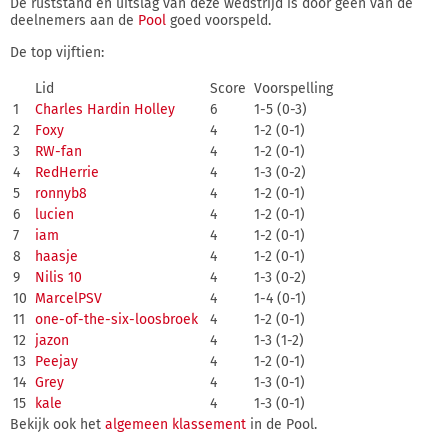
De ruststand en uitslag van deze wedstrijd is door geen van de
deelnemers aan de
Pool
goed voorspeld.
De top vijftien:
Lid
Score
Voorspelling
1
Charles Hardin Holley
6
1-5 (0-3)
2
Foxy
4
1-2 (0-1)
3
RW-fan
4
1-2 (0-1)
4
RedHerrie
4
1-3 (0-2)
5
ronnyb8
4
1-2 (0-1)
6
lucien
4
1-2 (0-1)
7
iam
4
1-2 (0-1)
8
haasje
4
1-2 (0-1)
9
Nilis 10
4
1-3 (0-2)
10
MarcelPSV
4
1-4 (0-1)
11
one-of-the-six-loosbroek
4
1-2 (0-1)
12
jazon
4
1-3 (1-2)
13
Peejay
4
1-2 (0-1)
14
Grey
4
1-3 (0-1)
15
kale
4
1-3 (0-1)
Bekijk ook het
algemeen klassement
in de Pool.