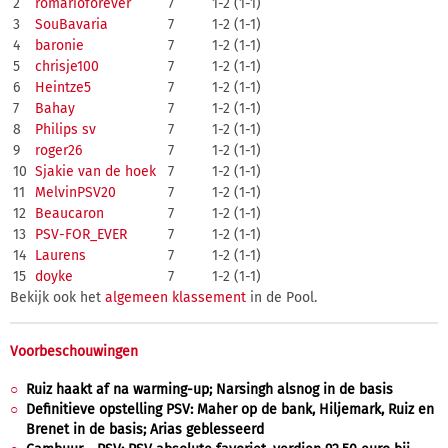
2
romarioforever
7
1-2 (1-1)
3
SouBavaria
7
1-2 (1-1)
4
baronie
7
1-2 (1-1)
5
chrisje100
7
1-2 (1-1)
6
Heintze5
7
1-2 (1-1)
7
Bahay
7
1-2 (1-1)
8
Philips sv
7
1-2 (1-1)
9
roger26
7
1-2 (1-1)
10
Sjakie van de hoek
7
1-2 (1-1)
11
MelvinPSV20
7
1-2 (1-1)
12
Beaucaron
7
1-2 (1-1)
13
PSV-FOR_EVER
7
1-2 (1-1)
14
Laurens
7
1-2 (1-1)
15
doyke
7
1-2 (1-1)
Bekijk ook het
algemeen klassement
in de Pool.
Voorbeschouwingen
Ruiz haakt af na warming-up; Narsingh alsnog in de basis
Definitieve opstelling PSV: Maher op de bank, Hiljemark, Ruiz en
Brenet in de basis; Arias geblesseerd