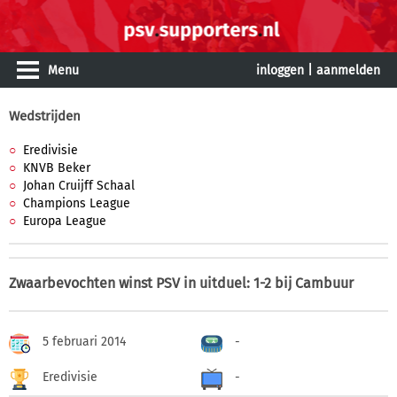
Menu
inloggen
|
aanmelden
Wedstrijden
Eredivisie
KNVB Beker
Johan Cruijff Schaal
Champions League
Europa League
Zwaarbevochten winst PSV in uitduel: 1-2 bij Cambuur
5 februari 2014
-
Eredivisie
-