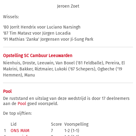
Jeroen Zoet
Wissels:
'80 Jorrit Hendrix voor Luciano Narsingh
'87 Tim Matavz voor Jürgen Locadia
'91 Mathias 'Zanka' Jorgensen voor Ji-Sung Park
Opstelling SC Cambuur Leeuwarden
Nienhuis, Droste, Leeuwin, Van Boxel ('81 Feldballe), Pereira, El
Makrini, Bakker, Riztmaier, Lukoki ('67 Schepers), Ogbeche ('19
Hemmen), Manu
Pool
De ruststand en uitslag van deze wedstrijd is door 17 deelnemers
aan de
Pool
goed voorspeld.
De top vijftien:
Lid
Score
Voorspelling
1
ONS MAM
7
1-2 (1-1)