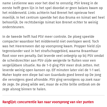
name Lestienne was voor het doel te onrustig. PSV kreeg in de
eerste helft geen lijn in het spel doordat er geen balans kwam op
het middenveld. Links achterin had Brenet het opnieuw heel
moeilijk. In het centrum speelde het duo Bruma en Isimat wel heel
behoorlijk. De rechtsbenige Isimat kon Brenet echter te weinig
ondersteunen.
In de tweede helft had PSV meer controle. De ploeg speelde
compacter waardoor het middenveld niet overlopen werd. Toch
was het Heerenveen dat op voorsprong kwam. Propper hield zijn
tegenstander vast in het strafschopgebied, waarna Braamhaar
floot voor een penalty. Dat leverde veel onbegrip op bij PSV omdat
de scheidsrechter aan PSV-zijde weigerde te fluiten voor een
vergelijkbare situatie. Na de 1-0 ging PSV meer druk zetten. Het
leverde weinig open kansen op. Elf minuten later viel de 1-1 wel.
Maher kopte een diepe bal van Guardado goed breed op De Jong
die vervolgens goed afrondde. PSV ging vervolgens op zoek naar
de zege. De ploeg wilde wel, maar de echte brille ontbrak om de
zege alsnog binnen te halen.
Ranglijst: concurrentie kan naar voorsprong van vier punten