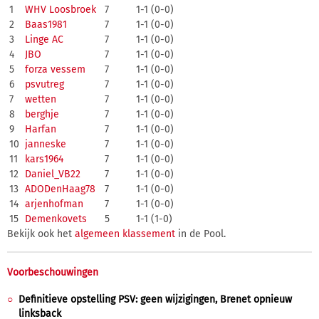
1
WHV Loosbroek
7
1-1 (0-0)
2
Baas1981
7
1-1 (0-0)
3
Linge AC
7
1-1 (0-0)
4
JBO
7
1-1 (0-0)
5
forza vessem
7
1-1 (0-0)
6
psvutreg
7
1-1 (0-0)
7
wetten
7
1-1 (0-0)
8
berghje
7
1-1 (0-0)
9
Harfan
7
1-1 (0-0)
10
janneske
7
1-1 (0-0)
11
kars1964
7
1-1 (0-0)
12
Daniel_VB22
7
1-1 (0-0)
13
ADODenHaag78
7
1-1 (0-0)
14
arjenhofman
7
1-1 (0-0)
15
Demenkovets
5
1-1 (1-0)
Bekijk ook het
algemeen klassement
in de Pool.
Voorbeschouwingen
Definitieve opstelling PSV: geen wijzigingen, Brenet opnieuw
linksback