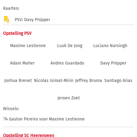
Kaarten:
PSV: Davy Pröpper
Opstelling PSV
Maxime Lestienne
Luuk De Jong
Luciano Narsingh
Adam Maher
Andres Guardado
Davy Pröpper
Joshua Brenet
Nicolas Isimat-Mirin
Jeffrey Bruma
Santiago Arias
Jeroen Zoet
Wissels:
'74 Gaston Pereiro voor Maxime Lestienne
Opstelling SC Heerenveen