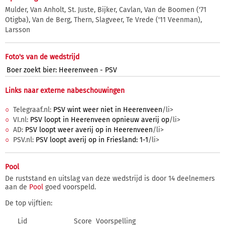
Mulder, Van Anholt, St. Juste, Bijker, Cavlan, Van de Boomen ('71
Otigba), Van de Berg, Thern, Slagveer, Te Vrede ('11 Veenman),
Larsson
Foto's van de wedstrijd
Boer zoekt bier: Heerenveen - PSV
Links naar externe nabeschouwingen
Telegraaf.nl:
PSV wint weer niet in Heerenveen
/li>
VI.nl:
PSV loopt in Heerenveen opnieuw averij op
/li>
AD:
PSV loopt weer averij op in Heerenveen
/li>
PSV.nl:
PSV loopt averij op in Friesland: 1-1
/li>
Pool
De ruststand en uitslag van deze wedstrijd is door 14 deelnemers
aan de
Pool
goed voorspeld.
De top vijftien:
Lid
Score
Voorspelling