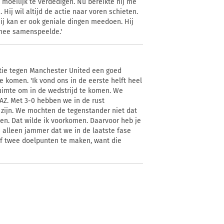
 moeilijk te verdedigen. Nu bereikte hij me
Hij wil altijd de actie naar voren schieten.
ij kan er ook geniale dingen meedoen. Hij
 mee samenspeelde.'
tatie tegen Manchester United een goed
komen. 'Ik vond ons in de eerste helft heel
uimte om in de wedstrijd te komen. We
AZ. Met 3-0 hebben we in de rust
zijn. We mochten de tegenstander niet dat
en. Dat wilde ik voorkomen. Daarvoor heb je
is alleen jammer dat we in de laatste fase
f twee doelpunten te maken, want die