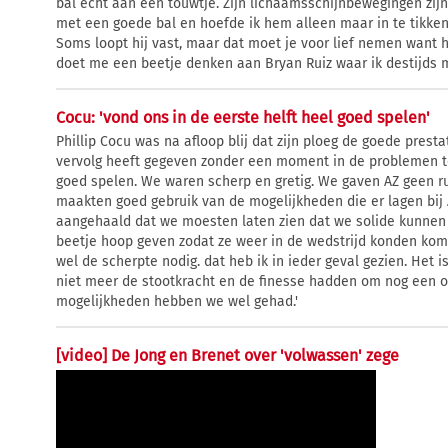
bal echt aan een touwtje. Zijn lichaamsschijnbewegingen zijn
met een goede bal en hoefde ik hem alleen maar in te tikken. 
Soms loopt hij vast, maar dat moet je voor lief nemen want h
doet me een beetje denken aan Bryan Ruiz waar ik destijds
Cocu: 'vond ons in de eerste helft heel goed spelen'
Phillip Cocu was na afloop blij dat zijn ploeg de goede pres
vervolg heeft gegeven zonder een moment in de problemen te 
goed spelen. We waren scherp en gretig. We gaven AZ geen r
maakten goed gebruik van de mogelijkheden die er lagen bij 
aangehaald dat we moesten laten zien dat we solide kunnen 
beetje hoop geven zodat ze weer in de wedstrijd konden kom
wel de scherpte nodig. dat heb ik in ieder geval gezien. Het 
niet meer de stootkracht en de finesse hadden om nog een o
mogelijkheden hebben we wel gehad.'
[video] De Jong en Brenet over 'volwassen' zege