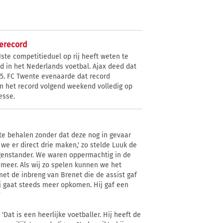
ierecord
ste competitieduel op rij heeft weten te
rd in het Nederlands voetbal. Ajax deed dat
95. FC Twente evenaarde dat record
n het record volgend weekend volledig op
esse.
te behalen zonder dat deze nog in gevaar
we er direct drie maken,' zo stelde Luuk de
tegenstander. We waren oppermachtig in de
l meer. Als wij zo spelen kunnen we het
met de inbreng van Brenet die de assist gaf
Hij gaat steeds meer opkomen. Hij gaf een
'
Dat is een heerlijke voetballer. Hij heeft de