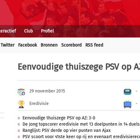
teractief
Club
Profiel
Twitter
Facebook
Bronnen
Scorebord
RSS feed
Eenvoudige thuiszege PSV op A
29 november 2015
-
Eredivisie
-
Eenvoudige thuiszege PSV op AZ: 3-0
De Jong topscorer eredivisie met 13 doelpunten in 14 duels
Ranglijst: PSV derde op vier punten van Ajax
PSV scoort voor 41ste keer op rij en evenaart eredivisierec