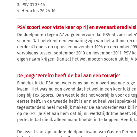
3. PSV 31 37-16
4. Heracles 26 24-16
PSV scoort voor 41ste keer op rij en evenaart eredivis
De doelpunten tegen AZ zorgden ervoor dat PSV al voor het 41
scoren. Dat betekent een evenaring zijn van het alltime reco
eerder 41 duels op rij tussen november 1994 en december 19
vervolgens tussen september 2010 en november 2011. PSV ka
eigen naam krijgen. Dan zal het wel moeten scoren uit bij Vit
De Jong: 'Pereiro heeft de bal aan een touwtje'
Eindelijk lukte PSV het weer eens om een overtuigende zege 
kwam. 'Het was nu een avond dat het wel in een keer lukt en 
Jong bij Fox Sports. 'Dan weet je dat het voorbij is voor de 
eerste helft. In de tweede helft is er niet heel veel spektake
tegenstanders heel moeilijk maken.' De aanvoerder was blij 
op de 0-2. 'Je ziet aan hem dat hij nu wedstrijdritme heeft. 
perfecte bal die ik alleen maar hoefde in te koppen. Heerlijk.
De assist van zijn andere doelpunt kwam van Gaston Pereiro. '