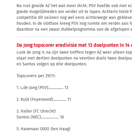
Na rust gooide AZ het wat meer dicht. PSV hoefde ook niet ec
goede mogelijkheden om verder uit te lopen. Achterin hield PS
competitie dit seizoen nog wel eens achterwege was gebleve
houden. In de slotfase kreeg PSV nog ruimte om verder aan h
daardoor na een zwaar dubbelprogramma van de afgelopen w
De Jong topscorer eredivisie met 13 doelpunten in 14 
Luuk de Jong is na zijn twee treffers tegen AZ weer alleen to
staat met dertien doelpunten na veertien duels twee doelpun
en Santos volgen op drie doelpunten.
Topscorers per 29/11:
1. L.de Jong (PSV)................. 13
2. Kuijt (Feyenoord)............... 11
3. Haller (FC Utrecht)
Santos (NEC).................... 10
5. Havenaar (ADO Den Haag)