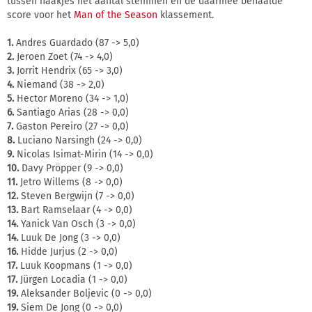
tussen haakjes het aantal stemmen en de daarmee behaalde
score voor het
Man of the Season
klassement.
1.
Andres Guardado (87 -> 5,0)
2.
Jeroen Zoet (74 -> 4,0)
3.
Jorrit Hendrix (65 -> 3,0)
4.
Niemand (38 -> 2,0)
5.
Hector Moreno (34 -> 1,0)
6.
Santiago Arias (28 -> 0,0)
7.
Gaston Pereiro (27 -> 0,0)
8.
Luciano Narsingh (24 -> 0,0)
9.
Nicolas Isimat-Mirin (14 -> 0,0)
10.
Davy Pröpper (9 -> 0,0)
11.
Jetro Willems (8 -> 0,0)
12.
Steven Bergwijn (7 -> 0,0)
13.
Bart Ramselaar (4 -> 0,0)
14.
Yanick Van Osch (3 -> 0,0)
14.
Luuk De Jong (3 -> 0,0)
16.
Hidde Jurjus (2 -> 0,0)
17.
Luuk Koopmans (1 -> 0,0)
17.
Jürgen Locadia (1 -> 0,0)
19.
Aleksander Boljevic (0 -> 0,0)
19.
Siem De Jong (0 -> 0,0)