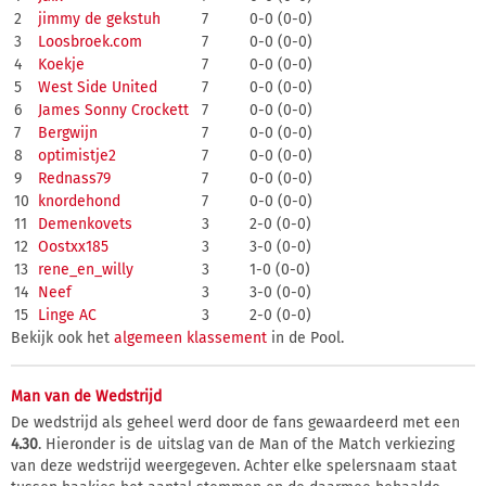
2
jimmy de gekstuh
7
0-0 (0-0)
3
Loosbroek.com
7
0-0 (0-0)
4
Koekje
7
0-0 (0-0)
5
West Side United
7
0-0 (0-0)
6
James Sonny Crockett
7
0-0 (0-0)
7
Bergwijn
7
0-0 (0-0)
8
optimistje2
7
0-0 (0-0)
9
Rednass79
7
0-0 (0-0)
10
knordehond
7
0-0 (0-0)
11
Demenkovets
3
2-0 (0-0)
12
Oostxx185
3
3-0 (0-0)
13
rene_en_willy
3
1-0 (0-0)
14
Neef
3
3-0 (0-0)
15
Linge AC
3
2-0 (0-0)
Bekijk ook het
algemeen klassement
in de Pool.
Man van de Wedstrijd
De wedstrijd als geheel werd door de fans gewaardeerd met een
4.30
. Hieronder is de uitslag van de Man of the Match verkiezing
van deze wedstrijd weergegeven. Achter elke spelersnaam staat