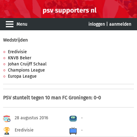
Menu
inloggen
|
aanmelden
Wedstrijden
Eredivisie
KNVB Beker
Johan Cruijff Schaal
Champions League
Europa League
PSV stuntelt tegen 10 man FC Groningen: 0-0
28 augustus 2016
-
Eredivisie
-