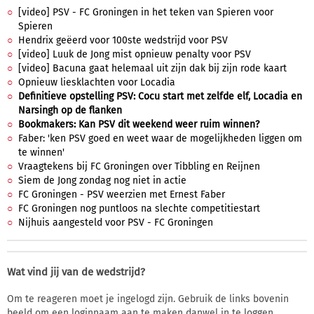
[video] PSV - FC Groningen in het teken van Spieren voor
Spieren
Hendrix geëerd voor 100ste wedstrijd voor PSV
[video] Luuk de Jong mist opnieuw penalty voor PSV
[video] Bacuna gaat helemaal uit zijn dak bij zijn rode kaart
Opnieuw liesklachten voor Locadia
Definitieve opstelling PSV: Cocu start met zelfde elf, Locadia en
Narsingh op de flanken
Bookmakers: Kan PSV dit weekend weer ruim winnen?
Faber: 'ken PSV goed en weet waar de mogelijkheden liggen om
te winnen'
Vraagtekens bij FC Groningen over Tibbling en Reijnen
Siem de Jong zondag nog niet in actie
FC Groningen - PSV weerzien met Ernest Faber
FC Groningen nog puntloos na slechte competitiestart
Nijhuis aangesteld voor PSV - FC Groningen
Wat vind jij van de wedstrijd?
Om te reageren moet je ingelogd zijn. Gebruik de links bovenin
beeld om een loginnaam aan te maken danwel in te loggen.