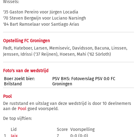
Wissels:
'35 Gaston Pereiro voor Jürgen Locadia
'70 Steven Bergwijn voor Luciano Narsingh
'84 Bart Ramselaar voor Santiago Arias
Opstelling FC Groningen
Padt, Hateboer, Larsen, Memisevic, Davidsson, Bacuna, Linssen,
Jenssen, Idrissi ('37 Reijnen), Hoesen, Mahi ('62 Sörloth)
Foto's van de wedstrijd
Boer zoekt bier:
PSV BHS: Fotoverslag PSV 0:0 FC
Brilstand
Groningen
Pool
De ruststand en uitslag van deze wedstrijd is door 10 deelnemers
aan de
Pool
goed voorspeld.
De top vijftien:
Lid
Score
Voorspelling
1
Jaix
7
0-0 (0-0)