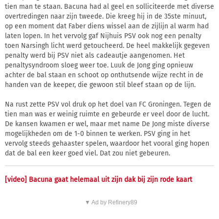
tien man te staan. Bacuna had al geel en solliciteerde met diverse
overtredingen naar zijn tweede. Die kreeg hij in de 35ste minuut,
op een moment dat Faber diens wissel aan de zijlijn al warm had
laten lopen. In het vervolg gaf Nijhuis PSV ook nog een penalty
toen Narsingh licht werd getoucheerd. De heel makkelijk gegeven
penalty werd bij PSV niet als cadeautje aangenomen. Het
penaltysyndroom sloeg weer toe. Luuk de Jong ging opnieuw
achter de bal staan en schoot op onthutsende wijze recht in de
handen van de keeper, die gewoon stil bleef staan op de lijn.
Na rust zette PSV vol druk op het doel van FC Groningen. Tegen de
tien man was er weinig ruimte en gebeurde er veel door de lucht.
De kansen kwamen er wel, maar met name De Jong miste diverse
mogelijkheden om de 1-0 binnen te werken. PSV ging in het
vervolg steeds gehaaster spelen, waardoor het vooral ging hopen
dat de bal een keer goed viel. Dat zou niet gebeuren.
[video] Bacuna gaat helemaal uit zijn dak bij zijn rode kaart
▼ Ad by Refinery89