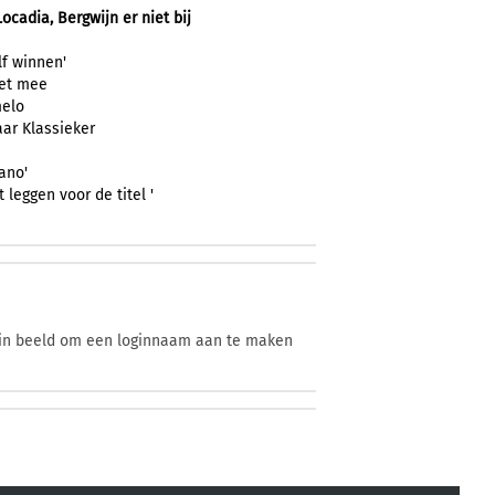
ocadia, Bergwijn er niet bij
lf winnen'
iet mee
melo
aar Klassieker
ano'
eggen voor de titel '
enin beeld om een loginnaam aan te maken