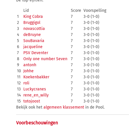
De top vijftien:
Lid
Score
Voorspelling
1
King Cobra
7
3-0 (1-0)
2
Bruggigol
7
3-0 (1-0)
3
novascottia
7
3-0 (1-0)
4
deBruyne
7
3-0 (1-0)
5
SouBavaria
7
3-0 (1-0)
6
jacqueline
7
3-0 (1-0)
7
PSV Deventer
7
3-0 (1-0)
8
Only one number Seven
7
3-0 (1-0)
9
antonh
7
3-0 (1-0)
10
Johhe
7
3-0 (1-0)
11
Koekenbakker
7
3-0 (1-0)
12
roli
7
3-0 (1-0)
13
Luckycranes
7
3-0 (1-0)
14
rene_en_willy
7
3-0 (1-0)
15
totojoost
7
3-0 (1-0)
Bekijk ook het
algemeen klassement
in de Pool.
Voorbeschouwingen