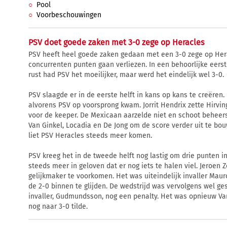
Pool
Voorbeschouwingen
PSV doet goede zaken met 3-0 zege op Heracles
PSV heeft heel goede zaken gedaan met een 3-0 zege op Hera
concurrenten punten gaan verliezen. In een behoorlijke eerste
rust had PSV het moeilijker, maar werd het eindelijk wel 3-0.
PSV slaagde er in de eerste helft in kans op kans te creëren.
alvorens PSV op voorsprong kwam. Jorrit Hendrix zette Hirvin
voor de keeper. De Mexicaan aarzelde niet en schoot beheer
Van Ginkel, Locadia en De Jong om de score verder uit te bo
liet PSV Heracles steeds meer komen.
PSV kreeg het in de tweede helft nog lastig om drie punten i
steeds meer in geloven dat er nog iets te halen viel. Jeroe
gelijkmaker te voorkomen. Het was uiteindelijk invaller Mauro
de 2-0 binnen te glijden. De wedstrijd was vervolgens wel ge
invaller, Gudmundsson, nog een penalty. Het was opnieuw Va
nog naar 3-0 tilde.