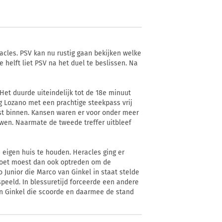
cles. PSV kan nu rustig gaan bekijken welke
 helft liet PSV na het duel te beslissen. Na
 Het duurde uiteindelijk tot de 18e minuut
g Lozano met een prachtige steekpass vrij
st binnen. Kansen waren er voor onder meer
uwen. Naarmate de tweede treffer uitbleef
n eigen huis te houden. Heracles ging er
n Zoet moest dan ook optreden om de
 Junior die Marco van Ginkel in staat stelde
speeld. In blessuretijd forceerde een andere
n Ginkel die scoorde en daarmee de stand