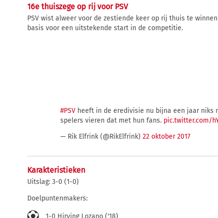
16e thuiszege op rij voor PSV
PSV wist alweer voor de zestiende keer op rij thuis te winn
basis voor een uitstekende start in de competitie.
#PSV
heeft in de eredivisie nu bijna een jaar niks 
spelers vieren dat met hun fans.
pic.twitter.com/hY
— Rik Elfrink (@RikElfrink)
22 oktober 2017
Karakteristieken
Uitslag: 3-0 (1-0)
Doelpuntenmakers:
1-0 Hirving Lozano ('18)