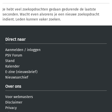
Je hebt veel zoekopdrachten gedaan gedurende de laatste
seconden. Wacht even alvorens je een nieuwe zoekopdracht
indient. Leden kunnen vaker zoeken.
Direct naar
Aanmelden
/
inloggen
PSV Forum
Stand
Kalender
E-zine (nieuwsbrief)
Nieuwsarchief
Over ons
Voor webmasters
Disclaimer
Privacy