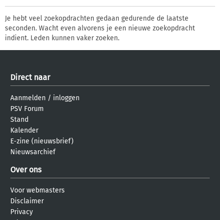
Je hebt veel zoekopdrachten gedaan gedurende de laatste
seconden. Wacht even alvorens je een nieuwe zoekopdracht
indient. Leden kunnen vaker zoeken.
Direct naar
Aanmelden
/
inloggen
PSV Forum
Stand
Kalender
E-zine (nieuwsbrief)
Nieuwsarchief
Over ons
Voor webmasters
Disclaimer
Privacy