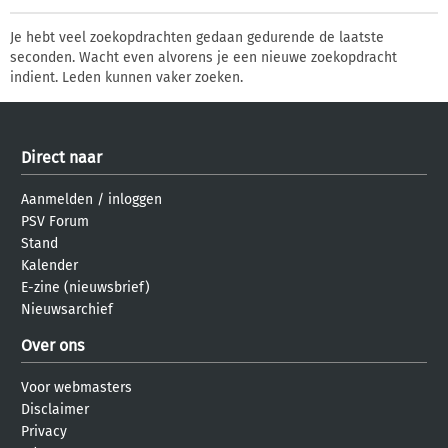
Je hebt veel zoekopdrachten gedaan gedurende de laatste
seconden. Wacht even alvorens je een nieuwe zoekopdracht
indient. Leden kunnen vaker zoeken.
Direct naar
Aanmelden
/
inloggen
PSV Forum
Stand
Kalender
E-zine (nieuwsbrief)
Nieuwsarchief
Over ons
Voor webmasters
Disclaimer
Privacy