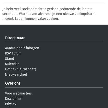
Je hebt veel zoekopdrachten gedaan gedurende de laatste
seconden. Wacht even alvorens je een nieuwe zoekopdracht
indient. Leden kunnen vaker zoeken.
Direct naar
Aanmelden
/
inloggen
PSV Forum
Stand
Kalender
E-zine (nieuwsbrief)
Nieuwsarchief
Over ons
Voor webmasters
Disclaimer
Privacy