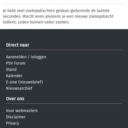
Je hebt veel zoekopdrachten gedaan gedurende de laatste
seconden. Wacht even alvorens je een nieuwe zoekopdracht
indient. Leden kunnen vaker zoeken.
Direct naar
Aanmelden
/
inloggen
PSV Forum
Stand
Kalender
E-zine (nieuwsbrief)
Nieuwsarchief
Over ons
Voor webmasters
Disclaimer
Privacy