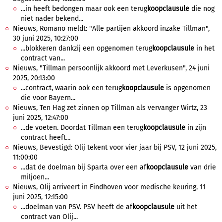
...in heeft bedongen maar ook een terug
koopclausule
die nog
niet nader bekend...
Nieuws, Romano meldt: "Alle partijen akkoord inzake Tillman",
30 juni 2025, 10:27:00
...blokkeren dankzij een opgenomen terug
koopclausule
in het
contract van...
Nieuws, "Tillman persoonlijk akkoord met Leverkusen", 24 juni
2025, 20:13:00
...contract, waarin ook een terug
koopclausule
is opgenomen
die voor Bayern...
Nieuws, Ten Hag zet zinnen op Tillman als vervanger Wirtz, 23
juni 2025, 12:47:00
...de voeten. Doordat Tillman een terug
koopclausule
in zijn
contract heeft...
Nieuws, Bevestigd: Olij tekent voor vier jaar bij PSV, 12 juni 2025,
11:00:00
...dat de doelman bij Sparta over een af
koopclausule
van drie
miljoen...
Nieuws, Olij arriveert in Eindhoven voor medische keuring, 11
juni 2025, 12:15:00
...doelman van PSV. PSV heeft de af
koopclausule
uit het
contract van Olij...