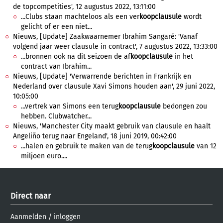
de topcompetities', 12 augustus 2022, 13:11:00
...Clubs staan machteloos als een ver
koopclausule
wordt
gelicht of er een niet...
Nieuws, [Update] Zaakwaarnemer Ibrahim Sangaré: 'Vanaf
volgend jaar weer clausule in contract', 7 augustus 2022, 13:33:00
...bronnen ook na dit seizoen de af
koopclausule
in het
contract van Ibrahim...
Nieuws, [Update] 'Verwarrende berichten in Frankrijk en
Nederland over clausule Xavi Simons houden aan', 29 juni 2022,
10:05:00
...vertrek van Simons een terug
koopclausule
bedongen zou
hebben. Clubwatcher...
Nieuws, 'Manchester City maakt gebruik van clausule en haalt
Angeliño terug naar Engeland', 18 juni 2019, 00:42:00
...halen en gebruik te maken van de terug
koopclausule
van 12
miljoen euro....
Direct naar
Aanmelden
/
inloggen