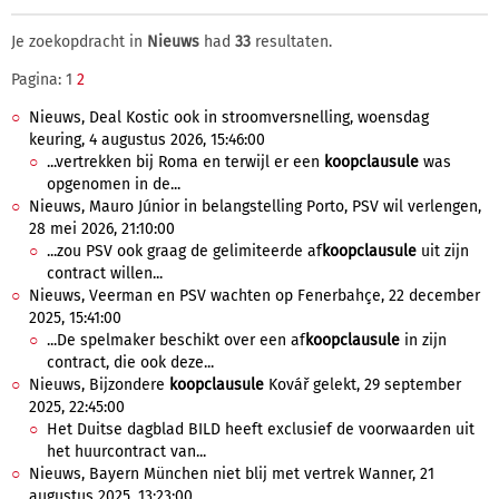
Je zoekopdracht in
Nieuws
had
33
resultaten.
Pagina: 1
2
Nieuws, Deal Kostic ook in stroomversnelling, woensdag
keuring, 4 augustus 2026, 15:46:00
...vertrekken bij Roma en terwijl er een
koopclausule
was
opgenomen in de...
Nieuws, Mauro Júnior in belangstelling Porto, PSV wil verlengen,
28 mei 2026, 21:10:00
...zou PSV ook graag de gelimiteerde af
koopclausule
uit zijn
contract willen...
Nieuws, Veerman en PSV wachten op Fenerbahçe, 22 december
2025, 15:41:00
...De spelmaker beschikt over een af
koopclausule
in zijn
contract, die ook deze...
Nieuws, Bijzondere
koopclausule
Kovář gelekt, 29 september
2025, 22:45:00
Het Duitse dagblad BILD heeft exclusief de voorwaarden uit
het huurcontract van...
Nieuws, Bayern München niet blij met vertrek Wanner, 21
augustus 2025, 13:23:00