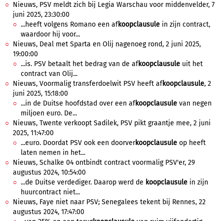
Nieuws, PSV meldt zich bij Legia Warschau voor middenvelder, 7
juni 2025, 23:30:00
...heeft volgens Romano een af
koopclausule
in zijn contract,
waardoor hij voor...
Nieuws, Deal met Sparta en Olij nagenoeg rond, 2 juni 2025,
19:00:00
...is. PSV betaalt het bedrag van de af
koopclausule
uit het
contract van Olij...
Nieuws, Voormalig transferdoelwit PSV heeft af
koopclausule
, 2
juni 2025, 15:18:00
...in de Duitse hoofdstad over een af
koopclausule
van negen
miljoen euro. De...
Nieuws, Twente verkoopt Sadilek, PSV pikt graantje mee, 2 juni
2025, 11:47:00
...euro. Doordat PSV ook een doorver
koopclausule
op heeft
laten nemen in het...
Nieuws, Schalke 04 ontbindt contract voormalig PSV'er, 29
augustus 2024, 10:54:00
...de Duitse verdediger. Daarop werd de
koopclausule
in zijn
huurcontract niet...
Nieuws, Faye niet naar PSV; Senegalees tekent bij Rennes, 22
augustus 2024, 17:47:00