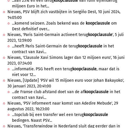
...van 25% en een terug
koopclausule
van ruim vijfendertig
miljoen Euro in het...
Nieuws, PSV blijft zich vastbijten in Sergiño Dest, 10 juni 2024,
14:05:00
...komend seizoen. Zoals bekend was de
koopclausule
om
Dest definitief over...
Nieuws, 'Paris Saint-Germain activeert terug
koopclausule
', 5 juli
2023, 12:59:00
...heeft Paris Saint-Germain de terug
koopclausule
in het
contract van Xavi...
Nieuws, 'Clausule Xavi Simons lager dan 12 miljoen euro', 16 juni
2023, 07:34:00
...informatie. PSG heeft een terug
koopclausule
, maar dat is
niet voor 12...
Nieuws, [Update] 'PSV wil 15 miljoen euro voor Johan Bakayoko',
30 januari 2023, 20:41:00
...de Franse club afstand doet van de af
koopclausule
in het
contract van Xavi...
Nieuws, 'PSV informeert naar komst van Adedire Mebude', 29
augustus 2022, 16:23:00
...topclub bij een transfer wel een terug
koopclausule
bedingen. Naast PSV...
Nieuws, 'Transferwindow in Nederland sluit dag eerder dan in